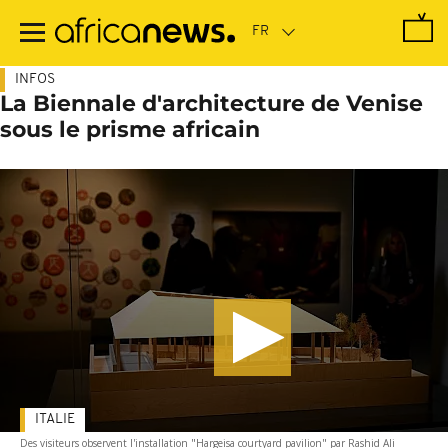
Passer
au
contenu
principal
INFOS
La Biennale d'architecture de Venise
sous le prisme africain
ITALIE
Des visiteurs observent l'installation "Hargeisa courtyard pavilion" par Rashid Ali