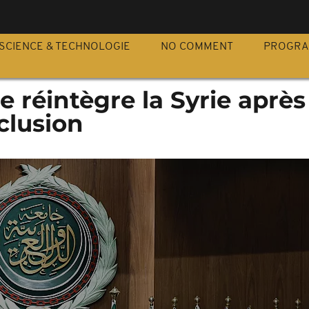
S
SCIENCE & TECHNOLOGIE
NO COMMENT
PROGR
e réintègre la Syrie après
xclusion