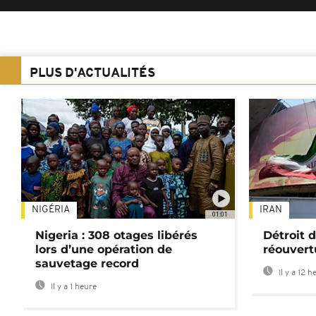
PLUS D'ACTUALITÉS
NIGÉRIA
IRAN
01:01
Nigeria : 308 otages libérés
Détroit 
lors d’une opération de
réouvertu
sauvetage record
Il y a 12 h
Il y a 1 heure