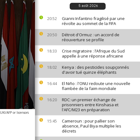
5 août 2026
Gianni Infantino fragilisé par une
20:52
révolte au sommet de la FIFA
Détroit d'Ormuz : un accord de
20:50
réouverture se profile
Crise migratoire : l’Afrique du Sud
18:33
appelle à une réponse africaine
Kenya : des pesticides soupçonnés
18:02
d'avoir tué quinze éléphants
El Niño : l'ONU redoute une nouvelle
16:44
flambée de la faim mondiale
RDC: un premier échange de
16:20
prisonniers entre Kinshasa et
l'AFC/M23 en préparation
I/AFP or licensors
Cameroun : pour pallier son
15:45
absence, Paul Biya multiplie les
décrets