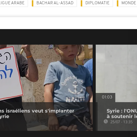
LIGUE ARABE
BACHAR AL-ASSAD
DIPLOMATIE
MONDE
01:03
s israéliens veut s'implanter
Syrie : l'O
yrie
à soutenir 
25/07 - 13:35