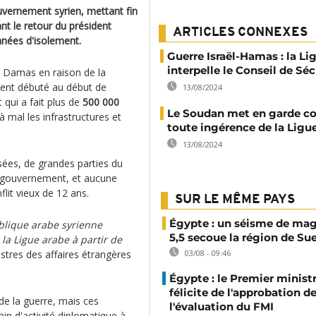
uvernement syrien, mettant fin
nt le retour du président
ARTICLES CONNEXES
nnées d'isolement.
Guerre Israël-Hamas : la Li
interpelle le Conseil de Séc
u Damas en raison de la
ient débuté au début de
13/08/2024
 qui a fait plus de
500 000
Le Soudan met en garde co
 mal les infrastructures et
toute ingérence de la Ligu
13/08/2024
isées, de grandes parties du
u gouvernement, et aucune
flit vieux de 12 ans.
SUR LE MÊME PAYS
Égypte : un séisme de ma
blique arabe syrienne
5,5 secoue la région de Su
la Ligue arabe à partir de
tres des affaires étrangères
03/08 - 09:46
Égypte : le Premier minist
félicite de l'approbation d
de la guerre, mais ces
l'évaluation du FMI
n d'activité diplomatique à