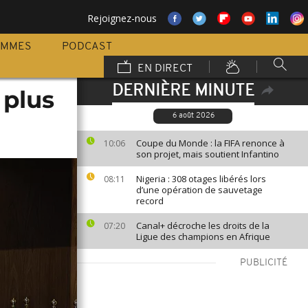
Rejoignez-nous
AMMES
PODCAST
EN DIRECT
DERNIÈRE MINUTE
 plus
6 août 2026
Coupe du Monde : la FIFA renonce à
10:06
son projet, mais soutient Infantino
Nigeria : 308 otages libérés lors
08:11
d’une opération de sauvetage
record
Canal+ décroche les droits de la
07:20
Ligue des champions en Afrique
PUBLICITÉ