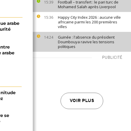
Football – transfert : le pari turc de
15:39
Mohamed Salah après Liverpool
Happy City Index 2026 : aucune ville
15:36
africaine parmi les 200 premières
gue arabe
villes
urité
Guinée : l'absence du président
14:24
Doumbouya ravive les tensions
politiques
ntre
e arabe
PUBLICITÉ
gnitude
ez
VOIR PLUS
re se
e