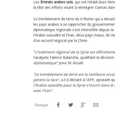
Les
Émirats arabes unis
, qui ont rétabli leurs li
la tête des efforts visant à réintégrer Damas dans
Le tremblement de terre du 6 février qui a dévasté 
les pays arabes à se rapprocher du gouvernement 
diplomatique régionale s'est intensifiée depuis la
l'Arabie saoudite et l'Iran, deux pays rivaux, de r
d'un accord négocié par la Chine.
"L'isolement régional de la Syrie est officielle
l'analyste Fabrice Balanche, qualifiant la décisi
diplomatique"
pour M. Assad.
"Le tremblement de terre est la meilleure occa
perdre la face"
, a-t-il déclaré à l'AFP, ajoutant 
l'Arabie saoudite pour la Syrie s'inscrit dans le
avec l'Iran"
.
Partager