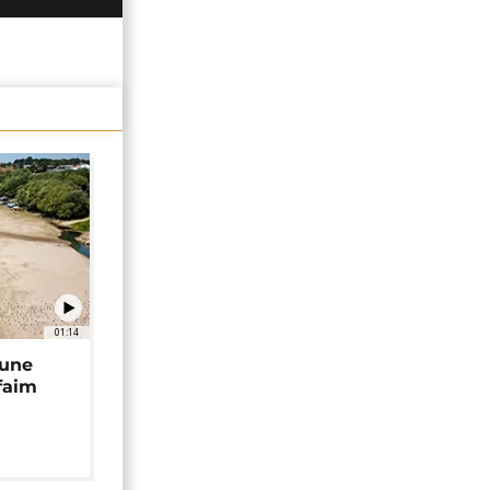
01:14
 une
faim