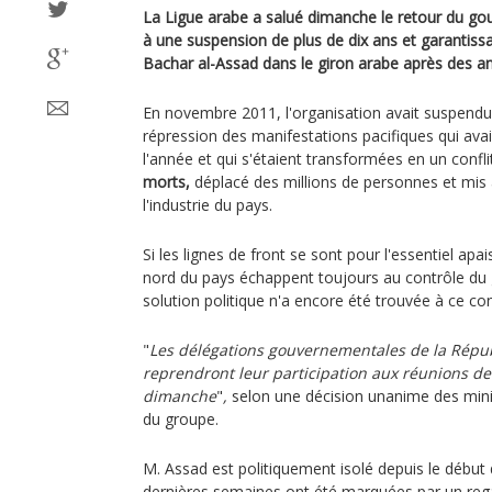
La Ligue arabe a salué dimanche le retour du go
à une suspension de plus de dix ans et garantissa
Bachar al-Assad dans le giron arabe après des a
En novembre 2011, l'organisation avait suspend
répression des manifestations pacifiques qui ava
l'année et qui s'étaient transformées en un conflit
morts,
déplacé des millions de personnes et mis à
l'industrie du pays.
Si les lignes de front se sont pour l'essentiel apa
nord du pays échappent toujours au contrôle d
solution politique n'a encore été trouvée à ce con
"
Les délégations gouvernementales de la Répu
reprendront leur participation aux réunions de 
dimanche
"
,
selon une décision unanime des minis
du groupe.
M. Assad est politiquement isolé depuis le début 
dernières semaines ont été marquées par un regai