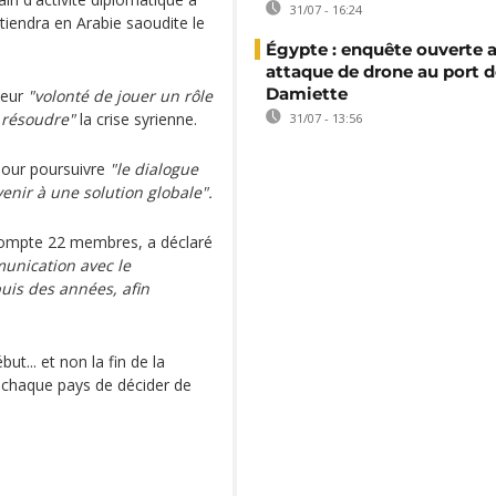
31/07 - 16:24
tiendra en Arabie saoudite le
Égypte : enquête ouverte 
attaque de drone au port d
Damiette
leur
"volonté de jouer un rôle
à résoudre"
la crise syrienne.
31/07 - 13:56
pour poursuivre
"le dialogue
enir à une solution globale".
 compte 22 membres, a déclaré
unication avec le
uis des années, afin
ut... et non la fin de la
 à chaque pays de décider de