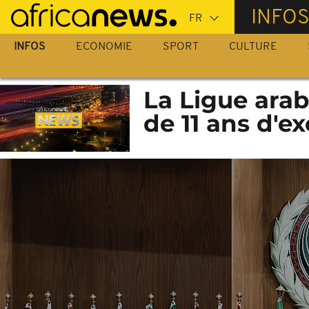
Passer
INFO
au
contenu
INFOS
ECONOMIE
SPORT
CULTURE
principal
La Ligue arab
de 11 ans d'e