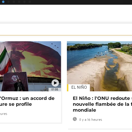
EL NIÑO
01:08
d'Ormuz : un accord de
El Niño : l'ONU redoute
re se profile
nouvelle flambée de la 
mondiale
eures
Il y a 16 heures