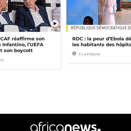
RÉPUBLIQUE DÉMOCRATIQUE 
01:00
a CAF réaffirme son
RDC : la peur d’Ebola d
 Infantino, l’UEFA
les habitants des hôpit
t son boycott
Il y a 4 heures
ure