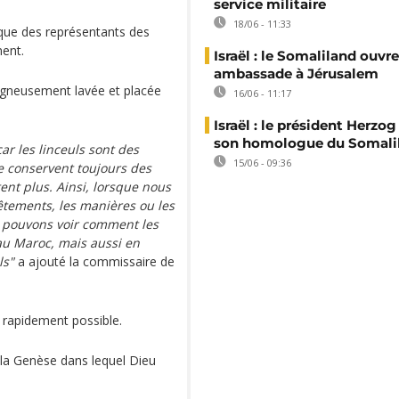
service militaire
18/06 - 11:33
e que des représentants des
ment.
Israël : le Somaliland ouvr
ambassade à Jérusalem
soigneusement lavée et placée
16/06 - 11:17
Israël : le président Herzog
son homologue du Somali
ar les linceuls sont des
15/06 - 09:36
e conservent toujours des
ent plus. Ainsi, lorsque nous
êtements, les manières ou les
s pouvons voir comment les
au Maroc, mais aussi en
ls"
a ajouté la commissaire de
us rapidement possible.
e la Genèse dans lequel Dieu