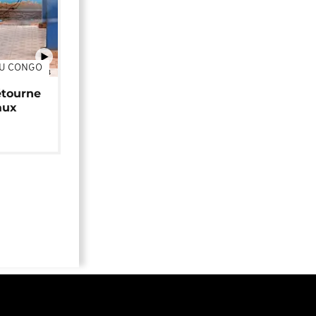
DU CONGO
01:34
étourne
aux