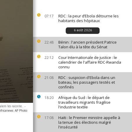
RDC : la peur d’Ebola détourne les
07:17
habitants des hôpitaux
6 août 2026
Bénin : l'ancien président Patrice
22:48
Talon élu à la tête du Sénat
Cour Internationale de justice : le
22:12
calendrier de l'affaire RDC-Rwanda
connu
RDC : suspicion d'Ebola dans un
21:08
bateau, les passagers testés et
confinés
Afrique du Sud : le départ de
18:20
travailleurs migrants fragilise
alem les raconte.
-
l'industrie textile
africanews
AP Photo
Haïti : le Premier ministre appelle à
17:08
la tenue des élections malgré
l'insécurité