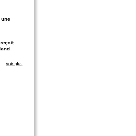
e une
 reçoit
land
Voir plus