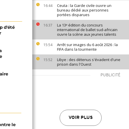
Ceuta : la Garde civile ouvre un
16:44
bureau dédié aux personnes
portées disparues
La 13ᵉ édition du concours
16:37
p d'été
international de ballet sud-africain
r
ouvre la scène aux jeunes talents
Arrêt sur images du 6 août 2026 : la
15:54
FIFA dans la tourmente
a
e
Libye : des détenus s'évadent d'une
15:52
prison dans l'Ouest
aire
PUBLICITÉ
VOIR PLUS
ntre le