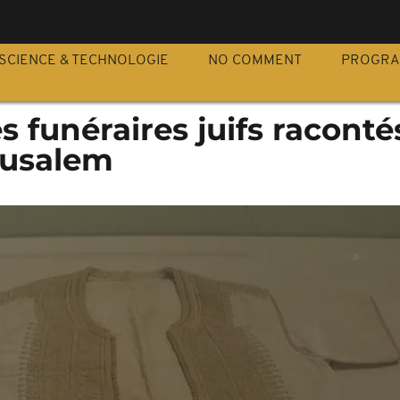
S
SCIENCE & TECHNOLOGIE
NO COMMENT
PROGR
ites funéraires juifs racont
rusalem