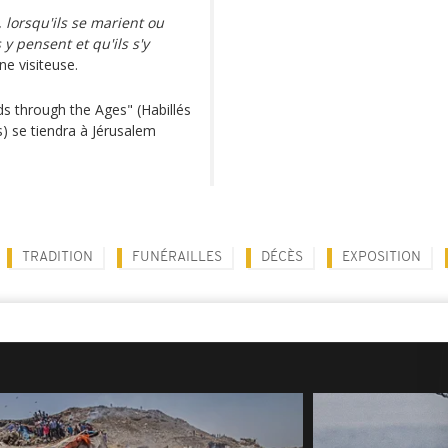
, lorsqu'ils se marient ou
y pensent et qu'ils s'y
ne visiteuse.
ds through the Ages" (Habillés
es) se tiendra à Jérusalem
TRADITION
FUNÉRAILLES
DÉCÈS
EXPOSITION