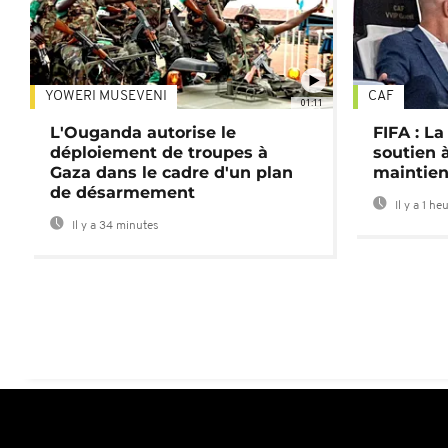
YOWERI MUSEVENI
CAF
01:11
L'Ouganda autorise le
FIFA : L
déploiement de troupes à
soutien à
Gaza dans le cadre d'un plan
maintien
de désarmement
Il y a 1 he
Il y a 34 minutes