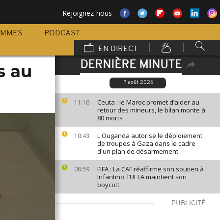
Rejoignez-nous
AMMES
PODCAST
EN DIRECT
DERNIÈRE MINUTE
és au
7 août 2026
Ceuta : le Maroc promet d’aider au
11:16
retour des mineurs, le bilan monte à
80 morts
L'Ouganda autorise le déploiement
10:43
de troupes à Gaza dans le cadre
d'un plan de désarmement
FIFA : La CAF réaffirme son soutien à
08:59
Infantino, l’UEFA maintient son
boycott
PUBLICITÉ