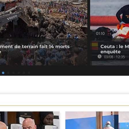
01:10
ement de terrain fait 14 morts
Ceuta : le 
e
enquête
03/08 - 12:35