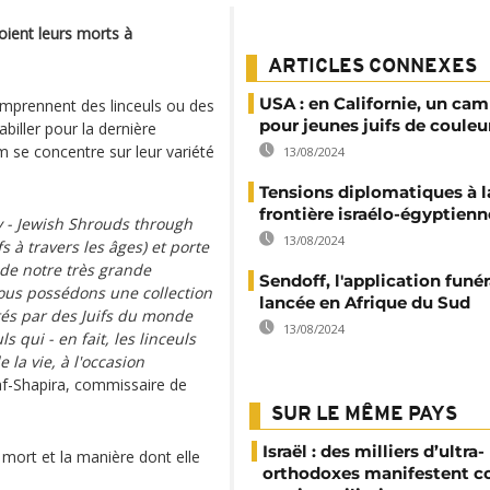
oient leurs morts à
ARTICLES CONNEXES
USA : en Californie, un cam
comprennent des linceuls ou des
pour jeunes juifs de couleu
biller pour la dernière
m se concentre sur leur variété
13/08/2024
Tensions diplomatiques à l
frontière israélo-égyptienn
ty - Jewish Shrouds through
13/08/2024
fs à travers les âges) et porte
e de notre très grande
Sendoff, l'application funér
Nous possédons une collection
lancée en Afrique du Sud
tés par des Juifs du monde
13/08/2024
 qui - en fait, les linceuls
la vie, à l'occasion
af-Shapira, commissaire de
SUR LE MÊME PAYS
Israël : des milliers d’ultra-
 mort et la manière dont elle
orthodoxes manifestent co