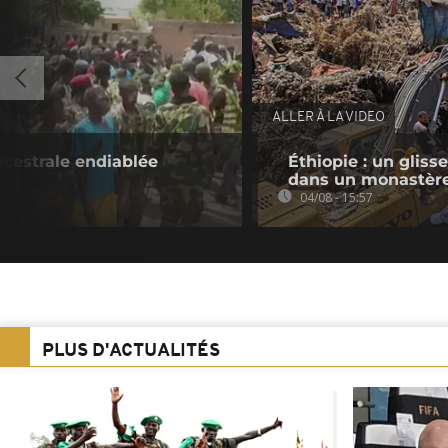
ALLER À LA VIDEO
cestrale endiablée
Éthiopie : un gliss
dans un monastèr
04/08 - 15:57
PLUS D'ACTUALITÉS