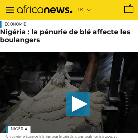
Passer
au
contenu
principal
ECONOMIE
Nigéria : la pénurie de blé affecte les
boulangers
NIGÉRIA
Un ouvrier prépare de la farine pour le pain dans une boulangerie à Lagos, au