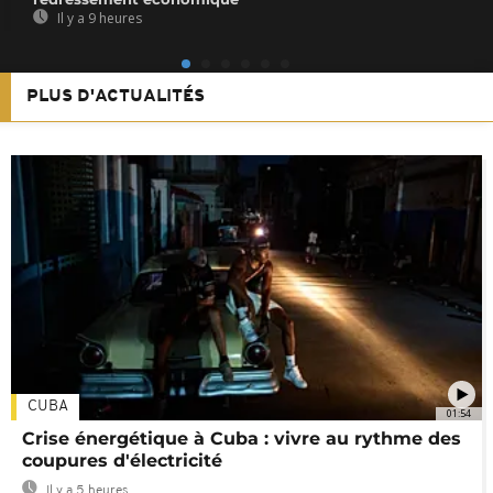
Il y a 9 heures
PLUS D'ACTUALITÉS
CUBA
01:54
Crise énergétique à Cuba : vivre au rythme des
coupures d'électricité
Il y a 5 heures