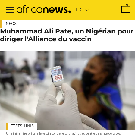
Passer
au
contenu
principal
INFOS
Muhammad Ali Pate, un Nigérian pour
diriger l'Alliance du vaccin
ETATS-UNIS
Une infirmière prépare le vaccin contre le coronavirus au centre de santé de Lagos,