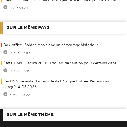
Ebola : 5 millions de dollars levés par Gavi Alliance pour le vaccin
13/08/2024
SUR LE MÊME PAYS
Box-office : Spider-Man signe un démarrage historique
04/08 - 17:58
États-Unis : jusqu'à 20 000 dollars de caution pour certains visas
03/08 - 09:52
Les USA présentent une carte de l'Afrique truffée d'erreurs au
congrès AIDS 2026
30/07 - 16:22
SUR LE MÊME THÈME