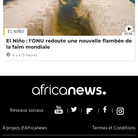
EL NIÑO
01:14
El Niño : l'ONU redoute une nouvelle flambée de
la faim mondiale
Il y a 15 heures
Réseaux sociaux
A propos d'Africanews
Termes et Conditions