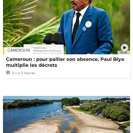
CAMEROUN
00:59
Cameroun : pour pallier son absence, Paul Biya
multiplie les décrets
Il y a 17 heures