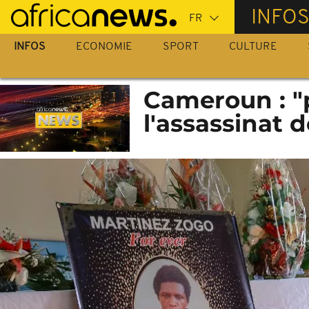
Passer
INFO
au
contenu
INFOS
ECONOMIE
SPORT
CULTURE
principal
Cameroun : "p
l'assassinat 