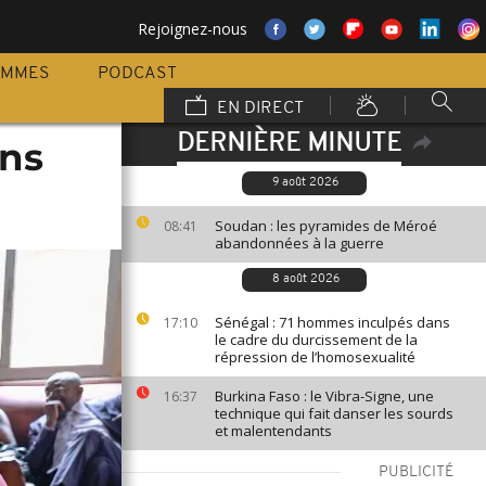
Rejoignez-nous
AMMES
PODCAST
EN DIRECT
DERNIÈRE MINUTE
ans
9 août 2026
Soudan : les pyramides de Méroé
08:41
abandonnées à la guerre
8 août 2026
Sénégal : 71 hommes inculpés dans
17:10
le cadre du durcissement de la
répression de l’homosexualité
Burkina Faso : le Vibra-Signe, une
16:37
technique qui fait danser les sourds
et malentendants
PUBLICITÉ