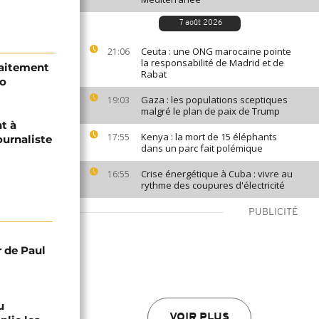
7 août 2026
Ceuta : une ONG marocaine pointe
21:06
la responsabilité de Madrid et de
raitement
Rabat
go
Gaza : les populations sceptiques
19:03
malgré le plan de paix de Trump
t à
Kenya : la mort de 15 éléphants
17:55
ournaliste
dans un parc fait polémique
Crise énergétique à Cuba : vivre au
16:55
rythme des coupures d'électricité
PUBLICITÉ
r de Paul
u
VOIR PLUS