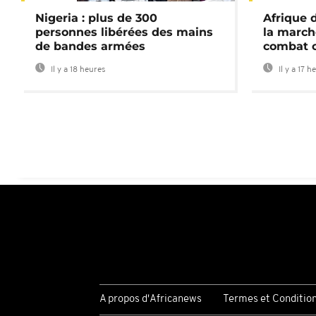
Nigeria : plus de 300
Afrique 
personnes libérées des mains
la march
de bandes armées
combat 
Il y a 18 heures
Il y a 17 h
A propos d'Africanews
Termes et Conditio