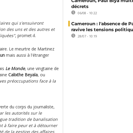
Cameroun, Paul Biya multip
décrets
06/08 - 10:22
iaires qui s'ensuivront
Cameroun : l'absence de P
ion des uns et des autres et
ravive les tensions politiq
liquées"
, promet-il.
28/07 - 10:19
aire. Le meurtre de Martinez
un
mais aussi à l'étranger
ais
Le Monde
, une vingtaine de
vaine
Calixthe Beyala
, ou
ives préoccupations face à la
rte du corps du journaliste,
r les autorités sur le
gue tradition de banalisation
nt à faire peur et à détourner
té de la gestion des affaires