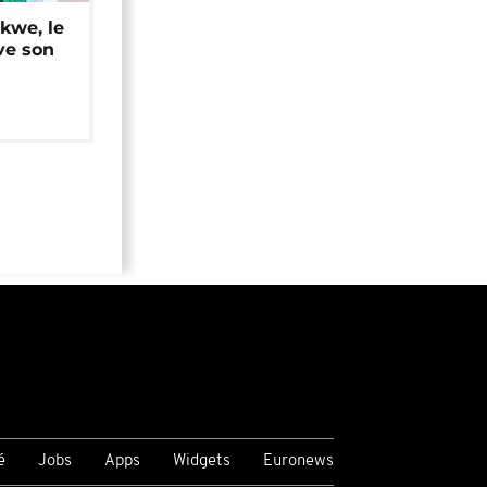
okwe, le
ve son
é
Jobs
Apps
Widgets
Euronews