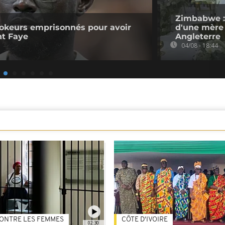
Zimbabwe :
kTokeurs emprisonnés pour avoir
d'une mère 
nt Faye
Angleterre
04/08 - 18:44
ONTRE LES FEMMES
CÔTE D'IVOIRE
02:30