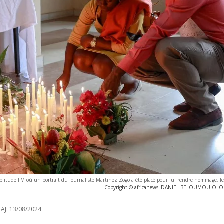
plitude FM où un portrait du journaliste Martinez Zogo a été placé pour lui rendre hommage, l
Copyright © africanews
DANIEL BELOUMOU OLOMO
AJ:
13/08/2024