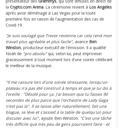
présentateur des
Grammys
, qui sont diffusés en direct de
la
Crypto.com Arena
. La cérémonie revient à
Los Angeles
après avoir déménagé à Las Vegas pour la toute
première fois en raison de l'augmentation des cas de
Covid-19.
"Je suis soulagé que Trevor revienne car cela rend mon
travail plus agréable et plus facile"
, avance
Ben
Winston
, producteur exécutif de l'émission. Il a qualifié
Noah de
"pro absolu"
qui, selon lui, peut improviser
gracieusement à tout moment lors d'une soirée célébrant
le meilleur de la musique.
"Il me rassure lors d'une soirée stressante, lorsqu'un
plateau n'a pas été construit à temps et que je lui dis à
l'oreille : "Désolé pour ça. J'ai besoin que tu fasses 90
secondes de plus parce que l'orchestre de Lady Gaga
n'est pas là". Il se laisse aller naturellement, fait une
blague, se lève et s'assied à la table de quelqu'un pour
discuter avec lui"
, ajoute Ben Winston.
"C'est une tâche
très difficile que très peu de gens pourraient faire - et