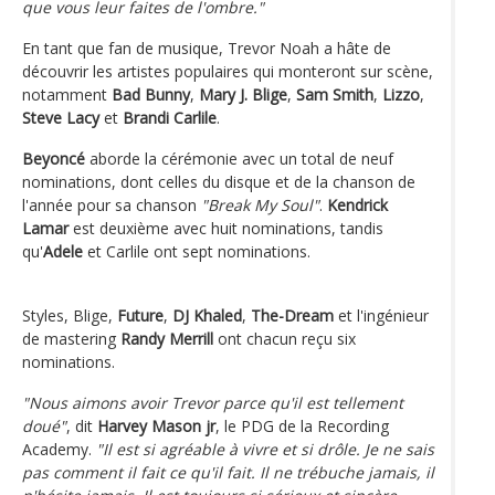
que vous leur faites de l'ombre."
En tant que fan de musique, Trevor Noah a hâte de
découvrir les artistes populaires qui monteront sur scène,
notamment
Bad Bunny
,
Mary J. Blige
,
Sam Smith
,
Lizzo
,
Steve Lacy
et
Brandi Carlile
.
Beyoncé
aborde la cérémonie avec un total de neuf
nominations, dont celles du disque et de la chanson de
l'année pour sa chanson
"Break My Soul"
.
Kendrick
Lamar
est deuxième avec huit nominations, tandis
qu'
Adele
et Carlile ont sept nominations.
Styles, Blige,
Future
,
DJ Khaled
,
The-Dream
et l'ingénieur
de mastering
Randy Merrill
ont chacun reçu six
nominations.
"Nous aimons avoir Trevor parce qu'il est tellement
doué"
, dit
Harvey Mason jr
, le PDG de la Recording
Academy.
"Il est si agréable à vivre et si drôle. Je ne sais
pas comment il fait ce qu'il fait. Il ne trébuche jamais, il