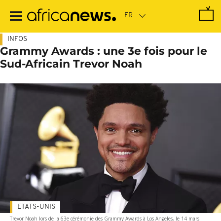
Passer
au
contenu
principal
INFOS
Grammy Awards : une 3e fois pour le
Sud-Africain Trevor Noah
ETATS-UNIS
Trevor Noah lors de la 63e cérémonie des Grammy Awards à Los Angeles, le 14 mars