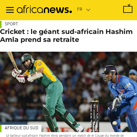
Passer
au
contenu
principal
SPORT
Cricket : le géant sud-africain Hashim
Amla prend sa retraite
AFRIQUE DU SUD
Le batteur sud-africain Hashim Amla pendant un match de le Coupe du monde de