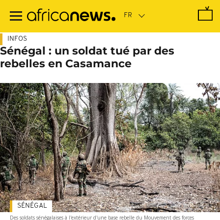
Passer
au
contenu
principal
INFOS
Sénégal : un soldat tué par des
rebelles en Casamance
SÉNÉGAL
Des soldats sénégalaises à l'extérieur d'une base rebelle du Mouvement des forces