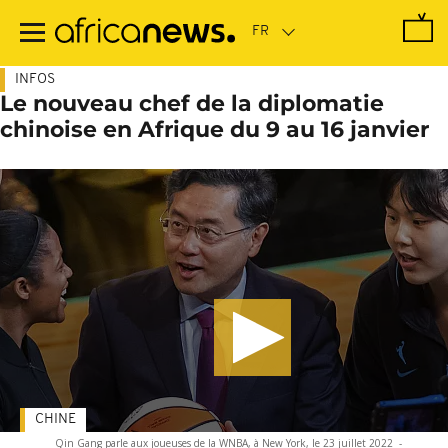
Passer
au
contenu
principal
INFOS
Le nouveau chef de la diplomatie
chinoise en Afrique du 9 au 16 janvier
CHINE
Qin Gang parle aux joueuses de la WNBA, à New York, le 23 juillet 2022
-