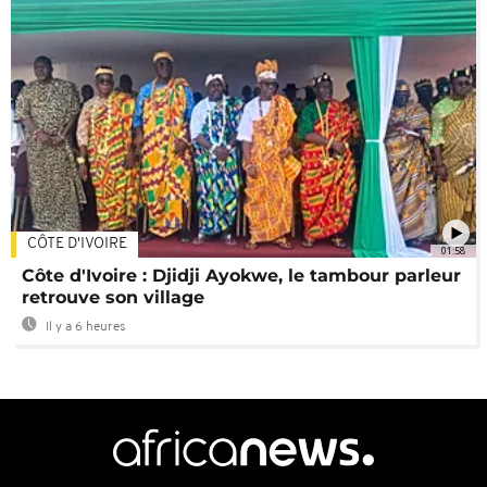
CÔTE D'IVOIRE
01:58
Côte d'Ivoire : Djidji Ayokwe, le tambour parleur
retrouve son village
Il y a 6 heures