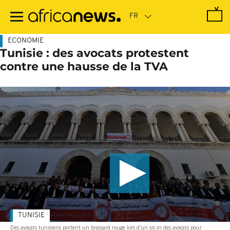
Passer
au
contenu
principal
ECONOMIE
Tunisie : des avocats protestent
contre une hausse de la TVA
TUNISIE
Des avocats tunisiens portent un brassard rouge lors d'un sit-in des avocats pour