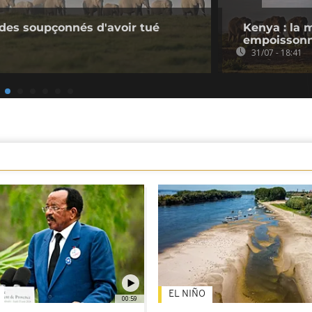
ides soupçonnés d'avoir tué
Kenya : la 
empoissonn
31/07 - 18:41
EL NIÑO
00:59