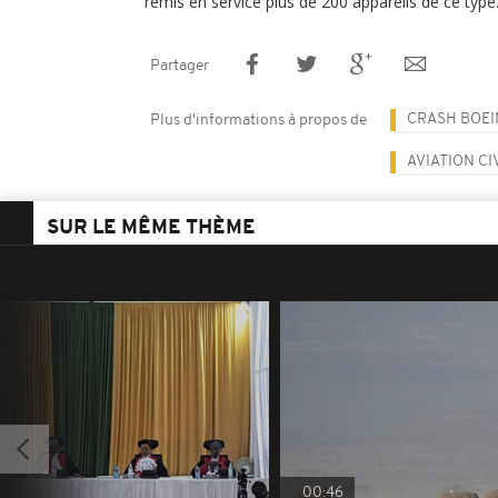
remis en service plus de 200 appareils de ce type
Partager
CRASH BOE
Plus d'informations à propos de
AVIATION CI
SUR LE MÊME THÈME
00:46