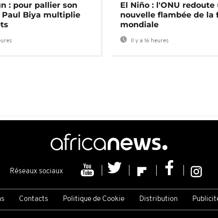
 : pour pallier son
El Niño : l'ONU redoute
 Paul Biya multiplie
nouvelle flambée de la 
ts
mondiale
eures
Il y a 16 heures
Réseaux sociaux
ns
Contacts
Politique de Cookie
Distribution
Publicit