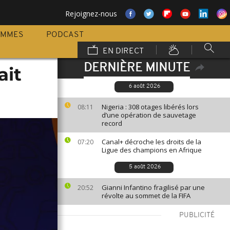
Rejoignez-nous
AMMES
PODCAST
EN DIRECT
DERNIÈRE MINUTE
ait
6 août 2026
Nigeria : 308 otages libérés lors
08:11
d’une opération de sauvetage
record
Canal+ décroche les droits de la
07:20
Ligue des champions en Afrique
5 août 2026
Gianni Infantino fragilisé par une
20:52
révolte au sommet de la FIFA
PUBLICITÉ