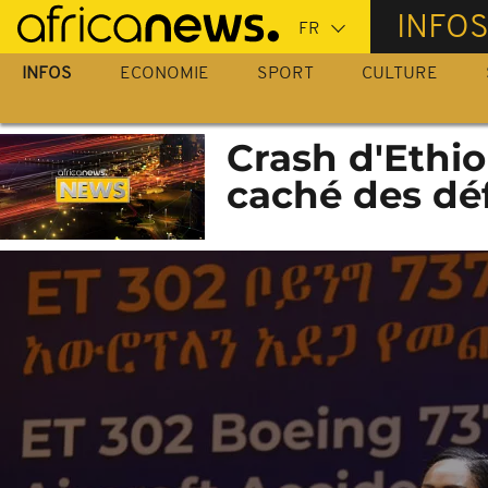
Passer
INFO
au
contenu
INFOS
ECONOMIE
SPORT
CULTURE
principal
Crash d'Ethio
caché des déf