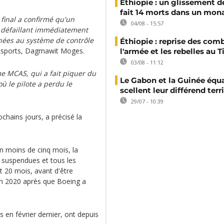
Éthiopie : un glissement de
fait 14 morts dans un mon
 final a confirmé qu'un
04/08 - 15:57
té défaillant immédiatement
nées au système de contrôle
Éthiopie : reprise des com
ransports, Dagmawit Moges.
l'armée et les rebelles au T
03/08 - 11:12
e MCAS, qui a fait piquer du
Le Gabon et la Guinée équa
où le pilote a perdu le
scellent leur différend terri
29/07 - 10:39
ochains jours, a précisé la
n moins de cinq mois, la
é suspendues et tous les
t 20 mois, avant d'être
fin 2020 après que Boeing a
 en février dernier, ont depuis