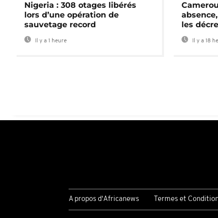
Nigeria : 308 otages libérés
Cameroun
lors d’une opération de
absence,
sauvetage record
les décre
Il y a 1 heure
Il y a 18 h
A propos d'Africanews
Termes et Conditio