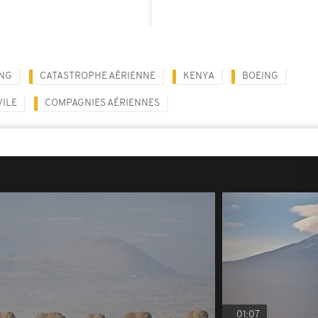
.
ING
CATASTROPHE AÉRIENNE
KENYA
BOEING
VILE
COMPAGNIES AÉRIENNES
01:07