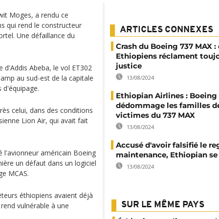
wit Moges, a rendu ce
ns qui rend le constructeur
ARTICLES CONNEXES
rtel. Une défaillance du
Crash du Boeing 737 MAX :
Ethiopiens réclament touj
justice
e d'Addis Abeba, le vol ET302
hamp au sud-est de la capitale
13/08/2024
 d'équipage.
Ethiopian Airlines : Boeing
dédommage les familles d
rès celui, dans des conditions
victimes du 737 MAX
enne Lion Air, qui avait fait
13/08/2024
Accusé d'avoir falsifié le re
é l'avionneur américain Boeing
maintenance, Ethiopian se
mière un défaut dans un logiciel
13/08/2024
age MCAS.
teurs éthiopiens avaient déjà
SUR LE MÊME PAYS
rend vulnérable à une