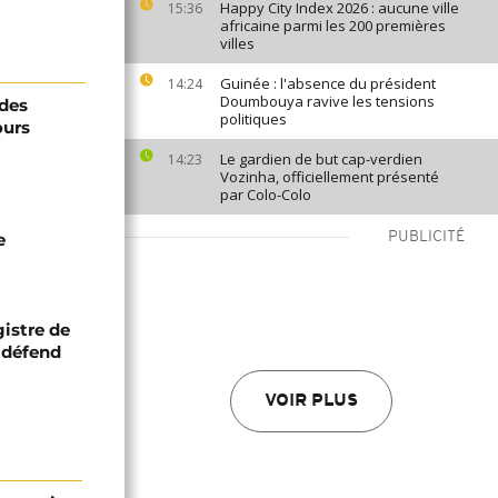
Happy City Index 2026 : aucune ville
15:36
africaine parmi les 200 premières
villes
Guinée : l'absence du président
14:24
Doumbouya ravive les tensions
 des
politiques
ours
Le gardien de but cap-verdien
14:23
Vozinha, officiellement présenté
par Colo-Colo
e
PUBLICITÉ
gistre de
 défend
VOIR PLUS