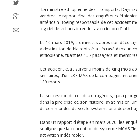
La ministre éthiopienne des Transports, Dagma
vendredi le rapport final des enquêteurs éthiopie
américain Boeing responsable de cet accident mo
logiciel de vol aurait rendu l’avion incontrôlable.
Le 10 mars 2019, six minutes après son décollag
à destination de Nairobi s'était écrasé dans un c
éthiopienne, tuant les 157 passagers et membres
Cet accident était survenu moins de cinq mois ap
similaires, d'un 737 MAX de la compagnie indonési
189 morts.
La succession de ces deux tragédies, qui a plong
dans la pire crise de son histoire, avait mis en lu
de commandes de vol, le système anti-décroch
Dans un rapport d'étape en mars 2020, les enquê
souligné que la conception du système MCAS "le 
activation indésirable".