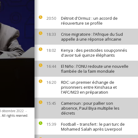
Détroit d'Ormuz : un accord de
20:50
réouverture se profile
Crise migratoire : l’Afrique du Sud
18:33
appelle à une réponse africaine
Kenya : des pesticides soupçonnés
18:02
d'avoir tué quinze éléphants
El Niño : l'ONU redoute une nouvelle
16:44
flambée de la faim mondiale
RDC: un premier échange de
16:20
prisonniers entre Kinshasa et
l'AFC/M23 en préparation
Cameroun : pour pallier son
15:45
absence, Paul Biya multiplie les
 23 décembre 2022
-
décrets
All rights reserved.
Football – transfert : le pari turc de
15:39
Mohamed Salah après Liverpool