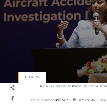
ETHIOPIE
Volume
La ministre éthiopienne des Transports et le chef du Bureau
90%
and AFP
Dernière MAJ:
13/08/
By Dalia Hassan