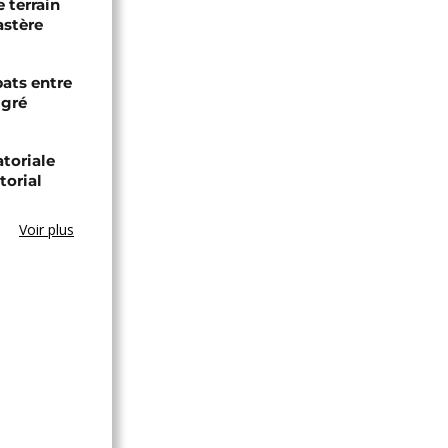
 terrain
astère
bats entre
igré
toriale
torial
Voir plus