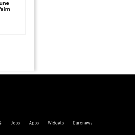
 une
faim
é
Jobs
Apps
Widgets
Euronews