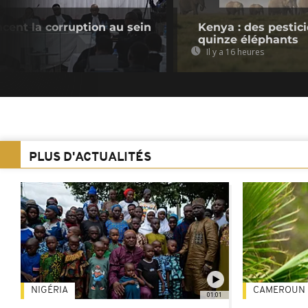
cent la corruption au sein
Kenya : des pestic
quinze éléphants
Il y a 16 heures
PLUS D'ACTUALITÉS
NIGÉRIA
CAMEROUN
01:01