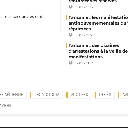
renforcer ses réserves
08/07 - 16:02
ar des secouristes et des
Tanzanie : les manifestati
antigouvernementales du 7
réprimées
08/07 - 12:50
Tanzanie : des dizaines
d'arrestations à la veille de
manifestations
07/07 - 11:36
E AÉRIENNE
LAC VICTORIA
VICTIMES
DÉCÈS
AV
'AVION