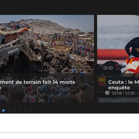
01:10
ement de terrain fait 14 morts
Ceuta : le 
e
enquête
03/08 - 12:35