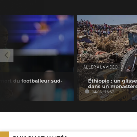
ALLER À LA VIDEO
mort du footballeur sud-
Éthiopie : un gliss
dans un monastèr
04/08 - 15:57