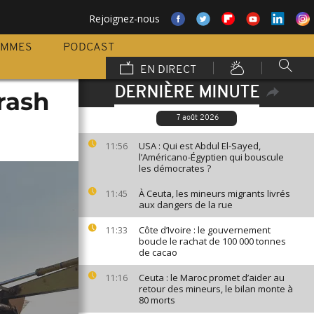
Rejoignez-nous
AMMES
PODCAST
EN DIRECT
DERNIÈRE MINUTE
rash
7 août 2026
USA : Qui est Abdul El-Sayed,
11:56
l’Américano-Égyptien qui bouscule
les démocrates ?
À Ceuta, les mineurs migrants livrés
11:45
aux dangers de la rue
Côte d’Ivoire : le gouvernement
11:33
boucle le rachat de 100 000 tonnes
de cacao
Ceuta : le Maroc promet d’aider au
11:16
retour des mineurs, le bilan monte à
80 morts