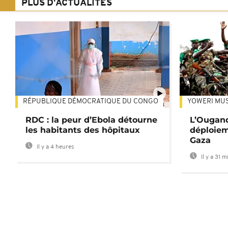
PLUS D'ACTUALITÉS
RÉPUBLIQUE DÉMOCRATIQUE DU CONGO
YOWERI MU
01:34
RDC : la peur d’Ebola détourne
L’Ougand
les habitants des hôpitaux
déploiem
Gaza
Il y a 4 heures
Il y a 31 m