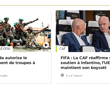
SEVENI
CAF
01:11
a autorise le
FIFA : La CAF réaffirme
ent de troupes à
soutien à Infantino, l’U
maintient son boycott
inutes
Il y a 1 heure