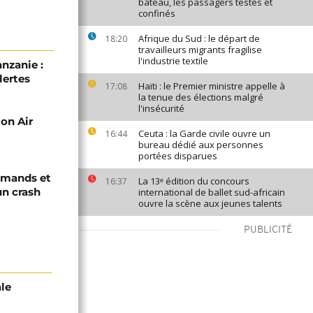
bateau, les passagers testés et
confinés
Afrique du Sud : le départ de
18:20
travailleurs migrants fragilise
l'industrie textile
anzanie :
lertes
Haïti : le Premier ministre appelle à
17:08
la tenue des élections malgré
l'insécurité
ion Air
Ceuta : la Garde civile ouvre un
16:44
bureau dédié aux personnes
portées disparues
lemands et
La 13ᵉ édition du concours
16:37
un crash
international de ballet sud-africain
ouvre la scène aux jeunes talents
PUBLICITÉ
ale