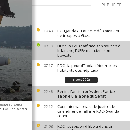
PUBLICITÉ
L’Ouganda autorise le déploiement
10:43
de troupes à Gaza
FIFA : La CAF réaffirme son soutien à
08:59
Infantino, l’UEFA maintient son
boycott
RDC : la peur d’Ebola détourne les
07:17
habitants des hôpitaux
6 août 2026
Bénin : l'ancien président Patrice
22:48
Talon élu à la tête du Sénat
assagers disparus
-
Cour Internationale de justice : le
22:12
SE/AFP or licensors
calendrier de l'affaire RDC-Rwanda
connu
RDC : suspicion d'Ebola dans un
21:08