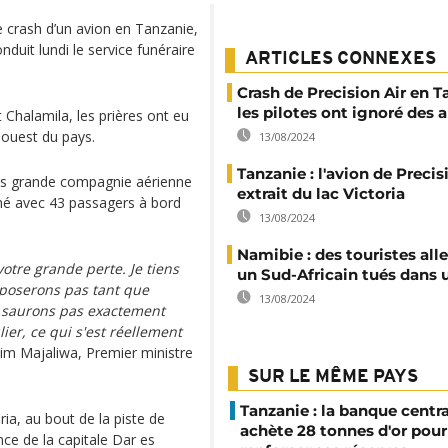
 crash d’un avion en Tanzanie,
duit lundi le service funéraire
ARTICLES CONNEXES
Crash de Precision Air en T
les pilotes ont ignoré des a
 Chalamila, les prières ont eu
-ouest du pays.
13/08/2024
Tanzanie : l'avion de Precis
 plus grande compagnie aérienne
extrait du lac Victoria
imé avec 43 passagers à bord
13/08/2024
Namibie : des touristes al
otre grande perte. Je tiens
un Sud-Africain tués dans 
poserons pas tant que
13/08/2024
e saurons pas exactement
lier, ce qui s'est réellement
im Majaliwa, Premier ministre
SUR LE MÊME PAYS
Tanzanie : la banque centr
oria, au bout de la piste de
achète 28 tonnes d'or pour
nce de la capitale Dar es