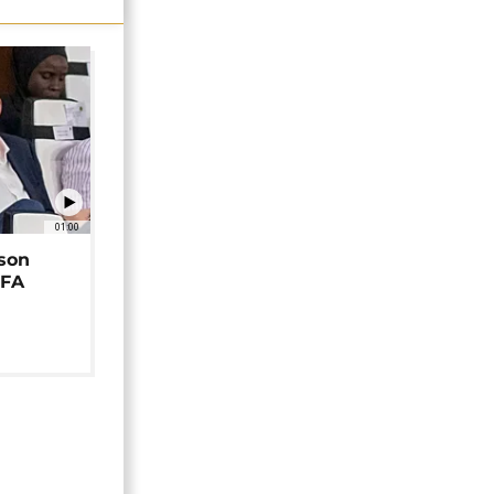
01:00
 son
EFA