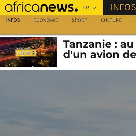
Passer
INFO
au
contenu
INFOS
ECONOMIE
SPORT
CULTURE
principal
Tanzanie : au
d'un avion de