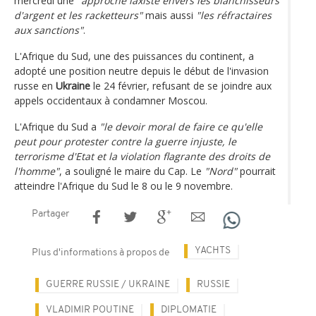
mercredi une
"approche laxiste envers les blanchisseurs
d'argent et les racketteurs"
mais aussi
"les réfractaires
aux sanctions"
.
L'Afrique du Sud, une des puissances du continent, a
adopté une position neutre depuis le début de l'invasion
russe en
Ukraine
le 24 février, refusant de se joindre aux
appels occidentaux à condamner Moscou.
L'Afrique du Sud a
"le devoir moral de faire ce qu'elle
peut pour protester contre la guerre injuste, le
terrorisme d'Etat et la violation flagrante des droits de
l'homme"
, a souligné le maire du Cap. Le
"Nord"
pourrait
atteindre l'Afrique du Sud le 8 ou le 9 novembre.
Partager
YACHTS
Plus d'informations à propos de
GUERRE RUSSIE / UKRAINE
RUSSIE
VLADIMIR POUTINE
DIPLOMATIE