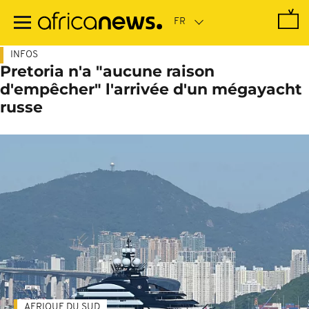
Passer
au
contenu
principal
INFOS
Pretoria n'a "aucune raison
d'empêcher" l'arrivée d'un mégayacht
russe
AFRIQUE DU SUD