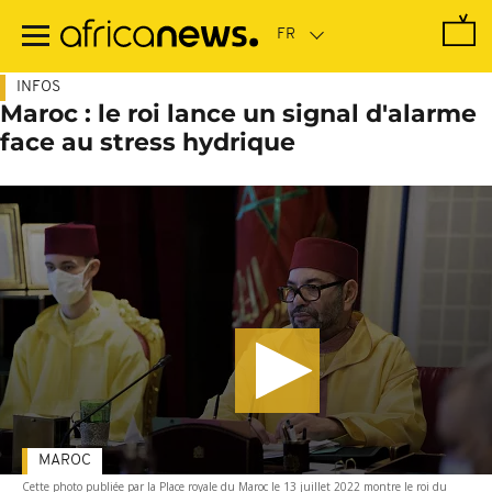
Passer
au
contenu
principal
INFOS
Maroc : le roi lance un signal d'alarme
face au stress hydrique
MAROC
Cette photo publiée par la Place royale du Maroc le 13 juillet 2022 montre le roi du