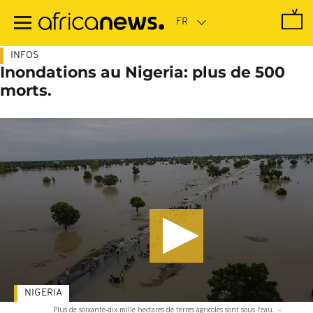
Passer
au
contenu
principal
INFOS
Inondations au Nigeria: plus de 500
morts.
NIGERIA
Plus de soixante-dix mille hectares de terres agricoles sont sous l’eau.
-