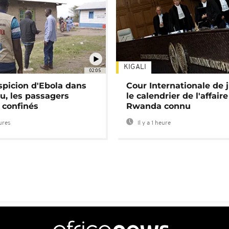
KIGALI
02:05
spicion d'Ebola dans
Cour Internationale de j
u, les passagers
le calendrier de l'affair
 confinés
Rwanda connu
eures
Il y a 1 heure