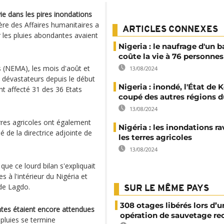
ie dans les pires inondations
tère des Affaires humanitaires a
ARTICLES CONNEXES
r les pluies abondantes avaient
Nigeria : le naufrage d'un 
coûte la vie à 76 personnes
s (NEMA), les mois d'août et
13/08/2024
 dévastateurs depuis le début
Nigeria : inondé, l'État de K
nt affecté 31 des 36 Etats
coupé des autres régions d
13/08/2024
rres agricoles ont également
Nigéria : les inondations r
de la directrice adjointe de
les terres agricoles
13/08/2024
ue ce lourd bilan s'expliquait
 à l'intérieur du Nigéria et
 de Lagdo.
SUR LE MÊME PAYS
308 otages libérés lors d’u
antes étaient encore attendues
opération de sauvetage re
pluies se termine