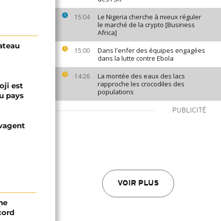
Le Nigeria cherche à mieux réguler
15:04
le marché de la crypto [Business
Africa]
bateau
Dans l'enfer des équipes engagées
15:00
dans la lutte contre Ebola
La montée des eaux des lacs
14:26
rapproche les crocodiles des
oji est
populations
u pays
PUBLICITÉ
avagent
VOIR PLUS
ne
cord