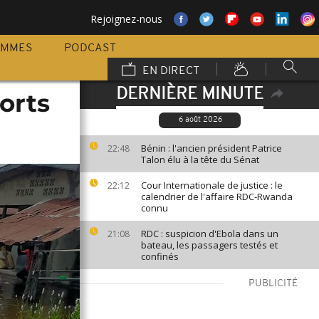
Rejoignez-nous
AMMES
PODCAST
EN DIRECT
DERNIÈRE MINUTE
orts
6 août 2026
Bénin : l'ancien président Patrice
22:48
Talon élu à la tête du Sénat
Cour Internationale de justice : le
22:12
calendrier de l'affaire RDC-Rwanda
connu
RDC : suspicion d'Ebola dans un
21:08
bateau, les passagers testés et
confinés
PUBLICITÉ