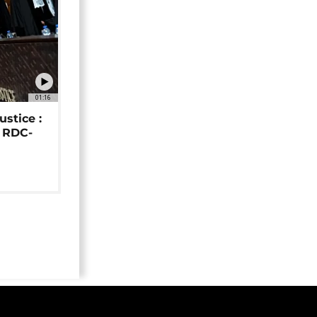
01:16
ustice :
e RDC-