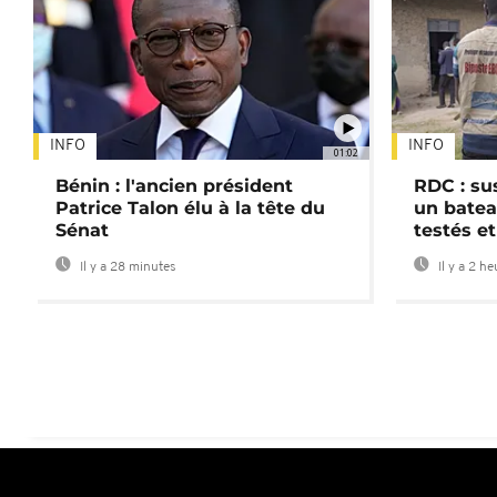
INFO
INFO
01:02
Bénin : l'ancien président
RDC : su
Patrice Talon élu à la tête du
un batea
Sénat
testés et
Il y a 28 minutes
Il y a 2 h