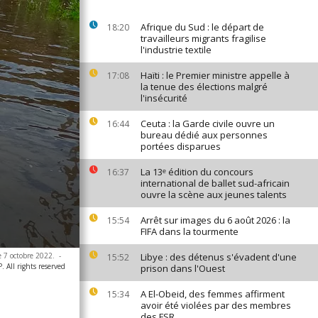
Afrique du Sud : le départ de
18:20
travailleurs migrants fragilise
l'industrie textile
Haïti : le Premier ministre appelle à
17:08
la tenue des élections malgré
l'insécurité
Ceuta : la Garde civile ouvre un
16:44
bureau dédié aux personnes
portées disparues
La 13ᵉ édition du concours
16:37
international de ballet sud-africain
ouvre la scène aux jeunes talents
Arrêt sur images du 6 août 2026 : la
15:54
FIFA dans la tourmente
e 7 octobre 2022.
-
Libye : des détenus s'évadent d'une
15:52
All rights reserved
prison dans l'Ouest
A El-Obeid, des femmes affirment
15:34
avoir été violées par des membres
des FSR