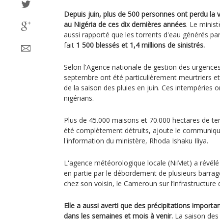
Depuis juin, plus de 500 personnes ont perdu la v
au Nigéria de ces dix dernières années
. Le minis
aussi rapporté que les torrents d'eau générés pa
fait
1 500 blessés et 1,4 millions de sinistrés.
Selon l'Agence nationale de gestion des urgence
septembre ont été particulièrement meurtriers et
de la saison des pluies en juin. Ces intempéries o
nigérians.
Plus de 45.000 maisons et 70.000 hectares de te
été complètement détruits, ajoute le communiqué 
l'information du ministère, Rhoda Ishaku Iliya.
L'agence météorologique locale (NiMet) a révélé q
en partie par le débordement de plusieurs barrages
chez son voisin, le Cameroun sur l’infrastructure
Elle a aussi averti que des précipitations import
dans les semaines et mois à venir.
La saison des 