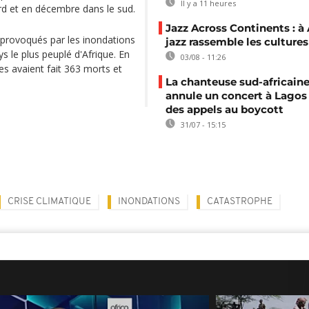
Il y a 11 heures
d et en décembre dans le sud.
Jazz Across Continents : à 
provoqués par les inondations
jazz rassemble les cultures
ys le plus peuplé d'Afrique. En
03/08 - 11:26
es avaient fait 363 morts et
La chanteuse sud-africaine
annule un concert à Lagos
des appels au boycott
31/07 - 15:15
CRISE CLIMATIQUE
INONDATIONS
CATASTROPHE