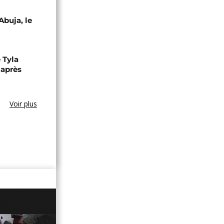
Abuja, le
 Tyla
 après
Voir plus