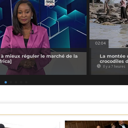
02:04
 à mieux réguler le marché de la
La montée d
rica]
crocodiles 
Il y a 7 heures