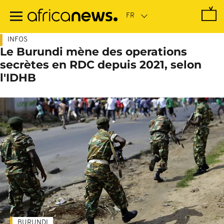
Passer
au
contenu
principal
INFOS
Le Burundi mène des operations
secrètes en RDC depuis 2021, selon
l'IDHB
BURUNDI