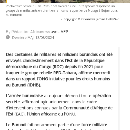
Photo d'archives du 18 mai 2015 : des soldats d'une unité spéciale dispersent un
groupe de manifestants en tirant en l'air dans le quartier de Musage à Bujumbura,
au Burundi
-
Copyright © africanews
Jerome Delay/AP
avec AFP
By Rédaction Africanews
Dernière MAJ:
13/08/2024
Des centaines de militaires et miliciens burundais ont été
envoyés clandestinement dans l'Est de la République
démocratique du Congo (RDC) depuis fin 2021 pour
traquer le groupe rebelle RED-Tabara, affirme mercredi
dans un rapport l'ONG Initiative pour les droits humains
au Burundi (IDHB).
L'
armée burundaise
a toujours démenti toute
opération
secrète
, affirmant agir uniquement dans le cadre
d'interventions connues par la
Communauté d'Afrique de
l'Est
(EAC), l'
Union africaine
ou l'ONU.
Le
Burundi
fait notamment partie d'une
force militaire