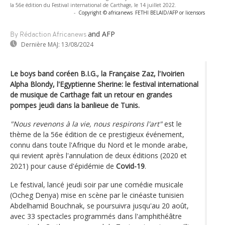
la 56e édition du Festival international de Carthage, le 14 juillet 2022.
-
Copyright © africanews
FETHI BELAID/AFP or licensors
and AFP
By Rédaction Africanews
Dernière MAJ:
13/08/2024
Le boys band coréen B.I.G., la Française Zaz, l'Ivoirien
Alpha Blondy, l'Egyptienne Sherine: le festival international
de musique de Carthage fait un retour en grandes
pompes jeudi dans la banlieue de Tunis.
"Nous revenons à la vie, nous respirons l'art"
est le
thème de la 56e édition de ce prestigieux événement,
connu dans toute l'Afrique du Nord et le monde arabe,
qui revient après l'annulation de deux éditions (2020 et
2021) pour cause d'épidémie de
Covid-19
.
Le festival, lancé jeudi soir par une comédie musicale
(Ocheg Denya) mise en scène par le cinéaste tunisien
Abdelhamid Bouchnak, se poursuivra jusqu'au 20 août,
avec 33 spectacles programmés dans l'amphithéâtre