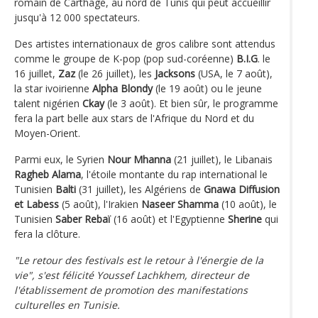
romain de Carthage, au nord de Tunis qui peut accueillir
jusqu'à 12 000 spectateurs.
Des artistes internationaux de gros calibre sont attendus
comme le groupe de K-pop (pop sud-coréenne)
B.I.G
. le
16 juillet,
Zaz
(le 26 juillet), les
Jacksons
(USA, le 7 août),
la star ivoirienne
Alpha Blondy
(le 19 août) ou le jeune
talent nigérien
Ckay
(le 3 août). Et bien sûr, le programme
fera la part belle aux stars de l'Afrique du Nord et du
Moyen-Orient.
Parmi eux, le Syrien
Nour Mhanna
(21 juillet), le Libanais
Ragheb Alama
, l'étoile montante du rap international le
Tunisien
Balti
(31 juillet), les Algériens de
Gnawa Diffusion
et Labess
(5 août), l'Irakien
Naseer Shamma
(10 août), le
Tunisien
Saber Rebaï
(16 août) et l'Egyptienne
Sherine
qui
fera la clôture.
"Le retour des festivals est le retour à l'énergie de la
vie", s'est félicité Youssef Lachkhem, directeur de
l'établissement de promotion des manifestations
culturelles en Tunisie.