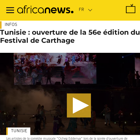
Passer
au
contenu
principal
INFOS
Tunisie : ouverture de la 56e édition du
Festival de Carthage
TUNISIE
Les artistes de la comédie musicale "Ocheg Eddenya" lors de la soirée d'ouverture de