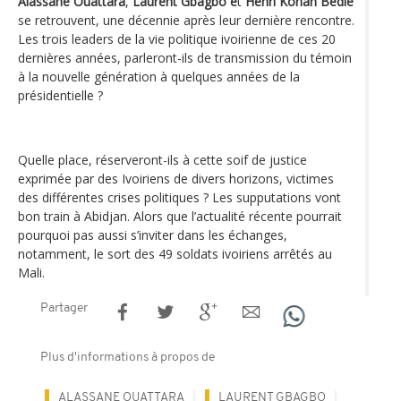
Alassane Ouattara
,
Laurent Gbagbo e
t
Henri Konan Bédié
se retrouvent, une décennie après leur dernière rencontre.
Les trois leaders de la vie politique ivoirienne de ces 20
dernières années, parleront-ils de transmission du témoin
à la nouvelle génération à quelques années de la
présidentielle ?
Quelle place, réserveront-ils à cette soif de justice
exprimée par des Ivoiriens de divers horizons, victimes
des différentes crises politiques ? Les supputations vont
bon train à Abidjan. Alors que l’actualité récente pourrait
pourquoi pas aussi s’inviter dans les échanges,
notamment, le sort des 49 soldats ivoiriens arrêtés au
Mali.
Partager
Plus d'informations à propos de
ALASSANE OUATTARA
LAURENT GBAGBO