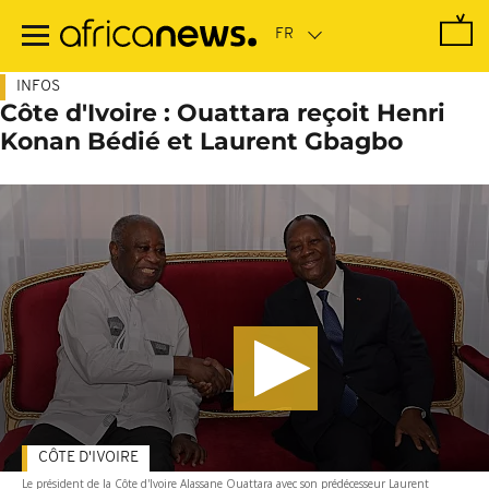
Passer
au
contenu
principal
INFOS
Côte d'Ivoire : Ouattara reçoit Henri
Konan Bédié et Laurent Gbagbo
CÔTE D'IVOIRE
Le président de la Côte d'Ivoire Alassane Ouattara avec son prédécesseur Laurent