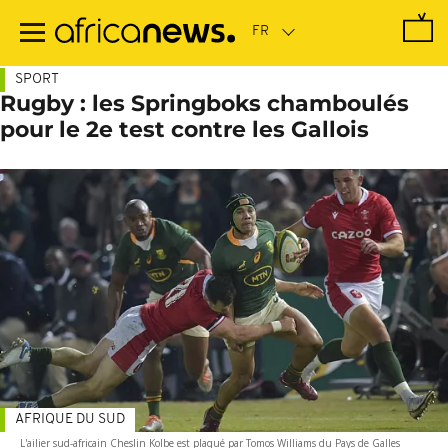
Passer
au
contenu
principal
SPORT
Rugby : les Springboks chamboulés
pour le 2e test contre les Gallois
AFRIQUE DU SUD
L'ailier sud-africain Cheslin Kolbe est plaqué par Tomos Williams du Pays de Galles