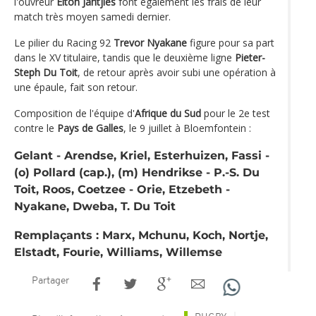
l'ouvreur
Elton Jantjies
font également les frais de leur
match très moyen samedi dernier.
Le pilier du Racing 92
Trevor Nyakane
figure pour sa part
dans le XV titulaire, tandis que le deuxième ligne
Pieter-
Steph Du Toit
, de retour après avoir subi une opération à
une épaule, fait son retour.
Composition de l'équipe d'
Afrique du Sud
pour le 2e test
contre le
Pays de Galles
, le 9 juillet à Bloemfontein :
Gelant - Arendse, Kriel, Esterhuizen, Fassi -
(o) Pollard (cap.), (m) Hendrikse - P.-S. Du
Toit, Roos, Coetzee - Orie, Etzebeth -
Nyakane, Dweba, T. Du Toit
Remplaçants : Marx, Mchunu, Koch, Nortje,
Elstadt, Fourie, Williams, Willemse
Partager