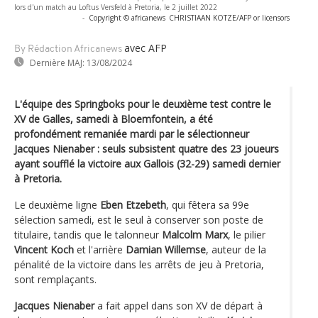
lors d'un match au Loftus Versfeld à Pretoria, le 2 juillet 2022
-
Copyright © africanews
CHRISTIAAN KOTZE/AFP or licensors
avec AFP
By Rédaction Africanews
Dernière MAJ:
13/08/2024
L'équipe des Springboks pour le deuxième test contre le
XV de Galles, samedi à Bloemfontein, a été
profondément remaniée mardi par le sélectionneur
Jacques Nienaber : seuls subsistent quatre des 23 joueurs
ayant soufflé la victoire aux Gallois (32-29) samedi dernier
à Pretoria.
Le deuxième ligne
Eben Etzebeth
, qui fêtera sa 99e
sélection samedi, est le seul à conserver son poste de
titulaire, tandis que le talonneur
Malcolm Marx
, le pilier
Vincent Koch
et l'arrière
Damian Willemse
, auteur de la
pénalité de la victoire dans les arrêts de jeu à Pretoria,
sont remplaçants.
Jacques Nienaber
a fait appel dans son XV de départ à