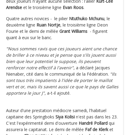
deux joueurs n'ayant aucune sélection : l'ailier
Kurt-Lee
Arendse
et le troisième ligne
Evan Roos
.
Quatre autres novices - le pilier
Ntuthuko Mchunu
, le
deuxième ligne
Ruan Nortje
, le troisième ligne Deon
Fourie et le demi de mêlée
Grant Williams
- figurent
quant à eux sur le banc.
"Nous sommes ravis que ces joueurs aient une chance
de briller à ce niveau et je pense que s'ils jouent aussi
bien que leur potentiel le suppose, ils peuvent
renforcer notre effectif à l'avenir"
, a déclaré Jacques
Nienaber, cité dans le communiqué de la Fédération.
"Ils
sont tous très impatients à l'idée de porter le maillot
vert et or, mais ils savent aussi ce que le pays de Galles
apportera le jour J"
, a-t-il ajouté.
Auteur d'une prestation médiocre samedi, l'habituel
capitaine des Springboks
Siya Kolisi
n'est pas dans les 23.
C'est l'expérimenté demi d'ouverture
Handré Pollard
qui
assurera le capitanat. Le demi de mêlée
Faf de Klerk
et