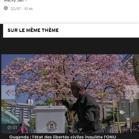
Macky Sall ?
22/07 - 10:46
SUR LE MÊME THÈME
01:01
Ouganda : l'état des libertés civiles inquiète l'ONU