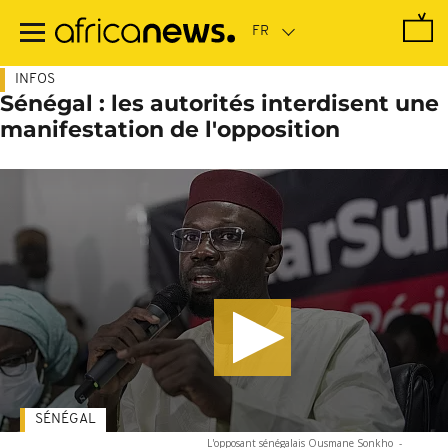
Passer
au
contenu
principal
INFOS
Sénégal : les autorités interdisent une
manifestation de l'opposition
SÉNÉGAL
L'opposant sénégalais Ousmane Sonkho
-