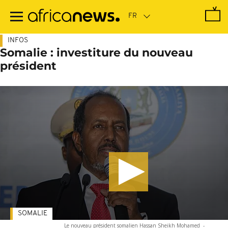
Passer
au
contenu
principal
INFOS
Somalie : investiture du nouveau
président
SOMALIE
Le nouveau président somalien Hassan Sheikh Mohamed
-