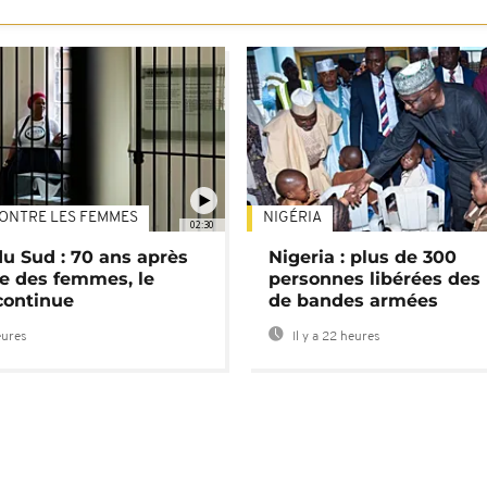
ONTRE LES FEMMES
NIGÉRIA
02:30
du Sud : 70 ans après
Nigeria : plus de 300
e des femmes, le
personnes libérées des
continue
de bandes armées
eures
Il y a 22 heures