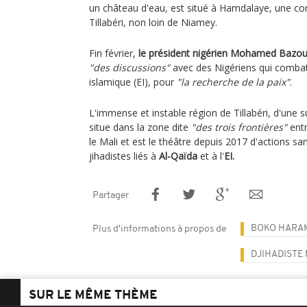
un château d'eau, est situé à Hamdalaye, une c
Tillabéri, non loin de Niamey.
Fin février,
le président nigérien Mohamed Bazo
"des discussions"
avec des Nigériens qui combatt
islamique (EI), pour
"la recherche de la paix"
.
L'immense et instable région de Tillabéri, d'une 
situe dans la zone dite
"des trois frontières"
entr
le Mali et est le théâtre depuis 2017 d'actions 
jihadistes liés à
Al-Qaïda
et à l'
EI.
Partager
BOKO HARA
Plus d'informations à propos de
DJIHADISTE
SUR LE MÊME THÈME