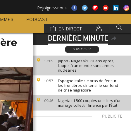
Rejoignez-nous
AMMES
PODCAST
EN DIRECT
DERNIÈRE MINUTE
sère
9 août 2026
Japon - Nagasaki : 81 ans après,
12:09
l’appel à un monde sans armes
nucléaires
Espagne-Italie : le bras de fer sur
10:57
les frontières s’intensifie sur fond
de crise migratoire
Nigeria : 1 500 couples unis lors d’un
09:46
mariage collectif financé par l’État
PUBLICITÉ