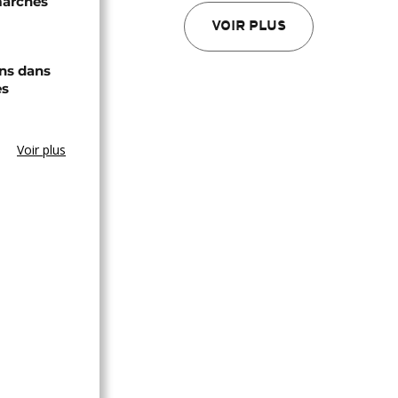
marchés
VOIR PLUS
ons dans
es
Voir plus