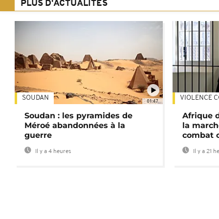
PLUS D'ACTUALITÉS
SOUDAN
VIOLENCE C
01:47
Soudan : les pyramides de
Afrique 
Méroé abandonnées à la
la march
guerre
combat 
Il y a 4 heures
Il y a 21 h