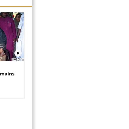
02:08
 mains