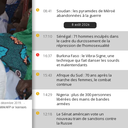
Soudan : les pyramides de Méroé
08:41
abandonnées à la guerre
8 août 2026
Sénégal : 71 hommes inculpés dans
17:10
le cadre du durcissement de la
répression de l’homosexualité
Burkina Faso : le Vibra-Signe, une
16:37
technique qui fait danser les sourds
et malentendants
Afrique du Sud : 70 ans après la
15:43
marche des femmes, le combat
continue
Nigeria : plus de 300 personnes
14:29
libérées des mains de bandes
7 décembre 2019.
-
armées
A/AFP or licensors
Le Sénat américain vote un
12:18
nouveau train de sanctions contre
la Russie