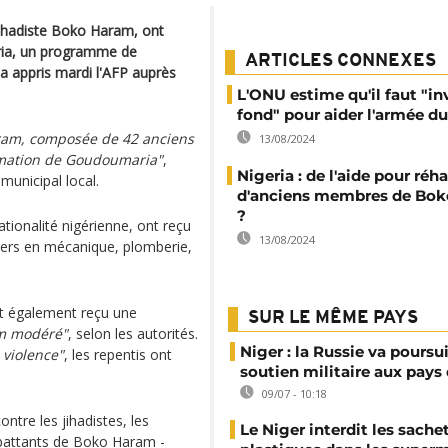
ihadiste Boko Haram, ont
eria, un programme de
ARTICLES CONNEXES
 a appris mardi l'AFP auprès
L'ONU estime qu'il faut "inv
fond" pour aider l'armée d
aram, composée de 42 anciens
13/08/2024
ormation de Goudoumaria"
,
Nigeria : de l'aide pour réha
municipal local.
d'anciens membres de Bo
?
ationalité nigérienne, ont reçu
13/08/2024
iers en mécanique, plomberie,
ont également reçu une
SUR LE MÊME PAYS
lam modéré"
, selon les autorités.
Niger : la Russie va poursu
 violence"
, les repentis ont
soutien militaire aux pays 
09/07 - 10:18
ntre les jihadistes, les
Le Niger interdit les sache
attants de Boko Haram -