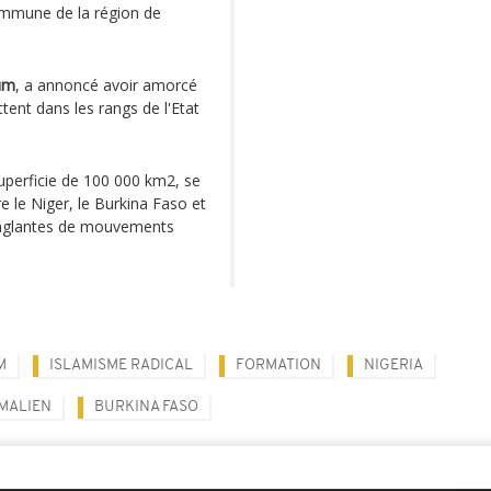
ommune de la région de
um
, a annoncé avoir amorcé
ent dans les rangs de l'Etat
superficie de 100 000 km2, se
e le Niger, le Burkina Faso et
sanglantes de mouvements
M
ISLAMISME RADICAL
FORMATION
NIGERIA
 MALIEN
BURKINA FASO