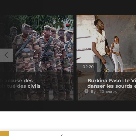
02:20
h accuse des
Burkina Faso : le V
ir tué des civils
danser les sourds
Il y a 20 heures