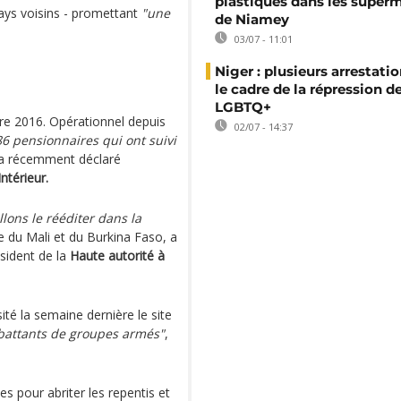
plastiques dans les super
pays voisins - promettant
"une
de Niamey
03/07 - 11:01
Niger : plusieurs arrestati
le cadre de la répression d
LGBTQ+
e 2016. Opérationnel depuis
02/07 - 14:37
86 pensionnaires qui ont suivi
a récemment déclaré
ntérieur.
ons le rééditer dans la
e du Mali et du Burkina Faso, a
sident de la
Haute autorité à
ité la semaine dernière le site
mbattants de groupes armés"
,
es pour abriter les repentis et