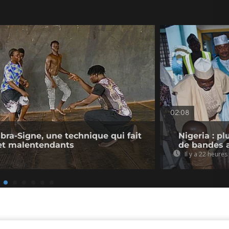
02:08
ibra-Signe, une technique qui fait
Nigeria : p
 et malentendants
de bandes 
Il y a 22 heures