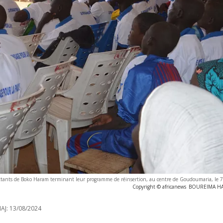
tants de Boko Haram terminant leur programme de réinsertion, au centre de Goudoumaria, le 
Copyright © africanews
BOUREIMA HAM
AJ:
13/08/2024