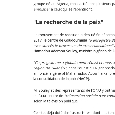
groupe né au Nigeria, mais actif dans plusieurs 
amnistie"
à ceux qui se repentiront.
"La recherche de la paix"
Le mouvement de reddition a débuté fin décembr
2017,
le centre de Goudoumaria
"a enregistré 3
avec succès le processus de +
resocialisation
+"
Hamadou Adamou Souley, ministre nigérien de l'I
"Ce programme a globalement réussi et nous all
région de Tillabéri"
, dans l'ouest du Niger proch
annoncé le général Mahamadou Abou Tarka, pré
la consolidation de la paix (HACP).
M. Souley et des représentants de l'ONU y ont vis
du futur centre de
"réinsertion sociale d'ex-co
selon la télévision publique.
Ce site, déjà doté d'infrastructures, dont des tent