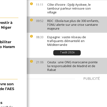
Côte d'Ivoire : Djidji Ayokwe, le
11:11
tambour parleur retrouve son
village
RDC : Ebola tue plus de 300 enfants,
09:52
estir à
l'ONU alerte sur une crise sanitaire
u Niger
majeure
Espagne : vaste réseau de
08:33
trafiquants démantelé en
biliter
Méditerranée
ko Haram
7 août 2026
Ceuta : une ONG marocaine pointe
21:06
la responsabilité de Madrid et de
Rabat
PUBLICITÉ
ivre son
de l’AES
ts