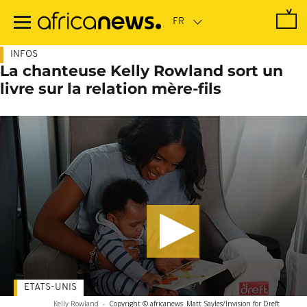
Passer
au
contenu
principal
INFOS
La chanteuse Kelly Rowland sort un
livre sur la relation mère-fils
ETATS-UNIS
Kelly Rowland
-
Copyright © africanews
Matt Sayles/Invision for Dreft