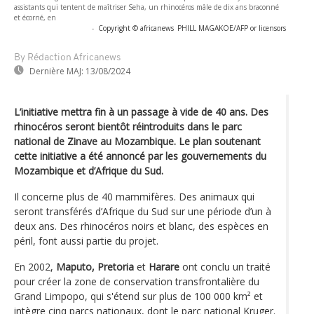
assistants qui tentent de maîtriser Seha, un rhinocéros mâle de dix ans braconné
et écorné, en
-
Copyright © africanews
PHILL MAGAKOE/AFP or licensors
By Rédaction Africanews
Dernière MAJ:
13/08/2024
L’initiative mettra fin à un passage à vide de 40 ans. Des
rhinocéros seront bientôt réintroduits dans le parc
national de Zinave au Mozambique. Le plan soutenant
cette initiative a été annoncé par les gouvernements du
Mozambique et d’Afrique du Sud.
Il concerne plus de 40 mammifères. Des animaux qui
seront transférés d’Afrique du Sud sur une période d’un à
deux ans. Des rhinocéros noirs et blanc, des espèces en
péril, font aussi partie du projet.
En 2002,
Maputo, Pretoria
et
Harare
ont conclu un traité
pour créer la zone de conservation transfrontalière du
Grand Limpopo, qui s'étend sur plus de 100 000 km² et
intègre cinq parcs nationaux, dont le parc national Kruger.