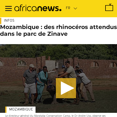
Passer
au
contenu
principal
INFOS
Mozambique : des rhinocéros attendus
dans le parc de Zinave
MOZAMBIQUE
Le directeur général du Marataba Conservation Camp, le Dr Andre Uys, observe ses