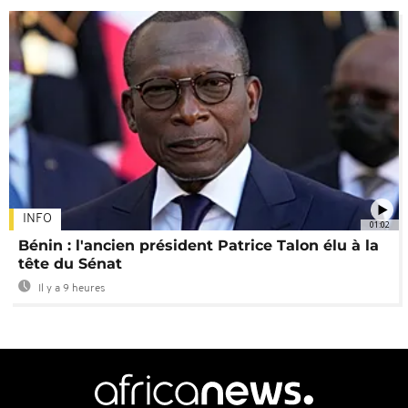
INFO
01:02
Bénin : l'ancien président Patrice Talon élu à la
tête du Sénat
Il y a 9 heures