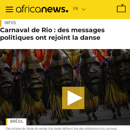
Passer
au
contenu
principal
INFOS
Carnaval de Rio : des messages
politiques ont rejoint la danse
BRÉSIL
Des artistes de l'école de samba Vila Isabel défilent lors des célébrations du carnaval