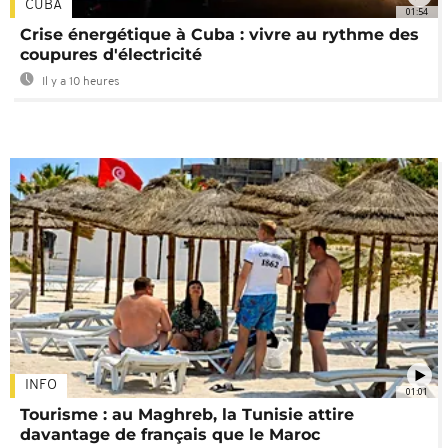
CUBA
01:54
Crise énergétique à Cuba : vivre au rythme des
coupures d'électricité
Il y a 10 heures
INFO
01:01
Tourisme : au Maghreb, la Tunisie attire
davantage de français que le Maroc