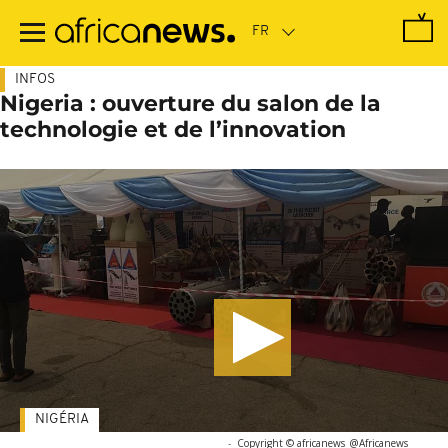
Passer
au
contenu
principal
INFOS
Nigeria : ouverture du salon de la
technologie et de l’innovation
NIGÉRIA
-
Copyright © africanews
@Africanews