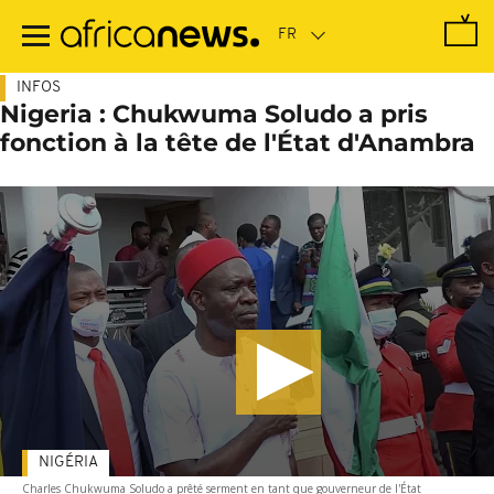
Passer
au
contenu
principal
INFOS
Nigeria : Chukwuma Soludo a pris
fonction à la tête de l'État d'Anambra
NIGÉRIA
Charles Chukwuma Soludo a prêté serment en tant que gouverneur de l'État