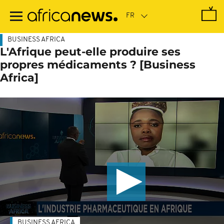
Passer
au
contenu
principal
BUSINESS AFRICA
L'Afrique peut-elle produire ses
propres médicaments ? [Business
Africa]
BUSINESS AFRICA