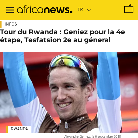
Passer
au
contenu
principal
INFOS
Tour du Rwanda : Geniez pour la 4e
étape, Tesfatsion 2e au géneral
RWANDA
Alexandre Geniez, le 6 septembre 2018
-