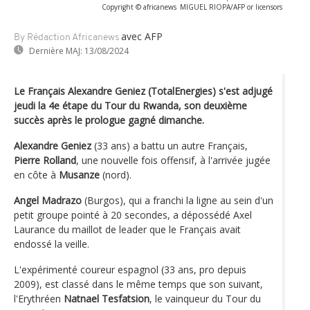
Copyright © africanews
MIGUEL RIOPA/AFP or licensors
avec AFP
By Rédaction Africanews
Dernière MAJ:
13/08/2024
Le Français Alexandre Geniez (TotalEnergies) s'est adjugé
jeudi la 4e étape du Tour du Rwanda, son deuxième
succès après le prologue gagné dimanche.
Alexandre Geniez
(33 ans) a battu un autre Français,
Pierre Rolland
, une nouvelle fois offensif, à l'arrivée jugée
en côte à
Musanze
(nord).
Angel Madrazo
(Burgos), qui a franchi la ligne au sein d'un
petit groupe pointé à 20 secondes, a dépossédé Axel
Laurance du maillot de leader que le Français avait
endossé la veille.
L'expérimenté coureur espagnol (33 ans, pro depuis
2009), est classé dans le même temps que son suivant,
l'Erythréen
Natnael Tesfatsion
, le vainqueur du Tour du