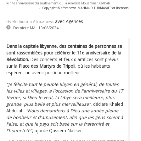
le 11e anniversaire du soulèvement qui a renversé Mouammar Kadhafi.
-
Copyright © africanews
MAHMUD TURKIA/AFP or licensors
avec Agences
By Rédaction Africanews
Dernière MAJ:
13/08/2024
Dans la capitale libyenne, des centaines de personnes se
sont rassemblées pour célébrer le 11e anniversaire de la
Révolution.
Des concerts et feux d'artifices sont prévus
sur la
Place des Martyrs de Tripoli
, où les habitants
espèrent un avenir politique meilleur.
"Je félicite tout le peuple libyen en général, de toutes
les villes et villages, à l'occasion de l'anniversaire du 17
février, si Dieu le veut, la Libye sera meilleure, plus
grande, plus belle et plus merveilleuse"
, déclare Khaled
Abdullah.
"Nous demandons à Dieu une année pleine
de bonheur et d'amusement, afin que les gens soient à
l'aise, et que le pays soit basé sur la fraternité et
l'honnêteté"
, ajoute Qassem Nasser.
En ce joyeux anniversaire de la Révolution, nous renouvelons notre engagement