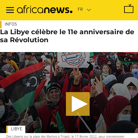
Passer
au
contenu
principal
INFOS
La Libye célèbre le 11e anniversaire de
sa Révolution
LIBYE
Des Libyens sur la place des Martyrs à Tripoli, le 17 février 2022, pour commémorer