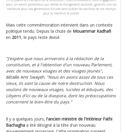
pour un avenir prometteur qui réalise le changement souhaité, garantit une vie
meilleure pour nos générations futures sans oublier les sacrifices de nos martyrs
pour la liberté et la justice.
Mais cette commémoration intervient dans un contexte
politique tendu. Depuis la chute de
Mouammar Kadhafi
en
2011
, le pays reste divisé.
"J'espère que nous arriverons à la rédaction de la
constitution, et à l'obtention d'un nouveau Parlement,
avec de nouveaux visages et des visages jeunes"
,
détaille Amr Swayeh.
"Nous en avons assez de tous ces
vieux, ils sont la cause de notre destruction. Nous
voulons de nouveaux visages, lucides et éduqués, des
Libyens d'ici ou de la diaspora, dont les préoccupations
concernent le bien-être du pays."
Il y a quelques jours,
l'ancien ministre de l'Intérieur Fathi
Bachagha
a été désigné à la tête d'un nouveau
gouvernement provisoire. Cette nomination survient