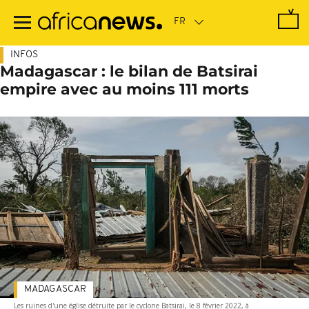
Passer
au
contenu
principal
INFOS
Madagascar : le bilan de Batsirai
empire avec au moins 111 morts
MADAGASCAR
Les ruines d'une église détruite par le cyclone Batsirai, le 8 février 2022, à