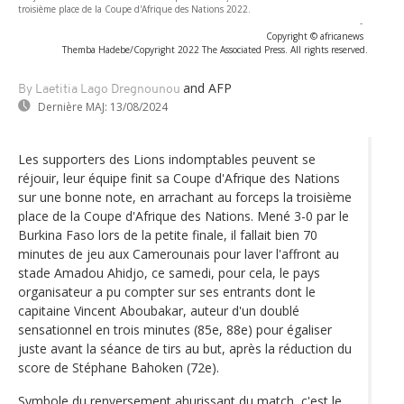
troisième place de la Coupe d'Afrique des Nations 2022.
-
Copyright © africanews
Themba Hadebe/Copyright 2022 The Associated Press. All rights reserved.
and AFP
By Laetitia Lago Dregnounou
Dernière MAJ:
13/08/2024
Les supporters des Lions indomptables peuvent se
réjouir, leur équipe finit sa Coupe d'Afrique des Nations
sur une bonne note, en arrachant au forceps la troisième
place de la Coupe d'Afrique des Nations. Mené 3-0 par le
Burkina Faso lors de la petite finale, il fallait bien 70
minutes de jeu aux Camerounais pour laver l'affront au
stade Amadou Ahidjo, ce samedi, pour cela, le pays
organisateur a pu compter sur ses entrants dont le
capitaine Vincent Aboubakar, auteur d'un doublé
sensationnel en trois minutes (85e, 88e) pour égaliser
juste avant la séance de tirs au but, après la réduction du
score de Stéphane Bahoken (72e).
Symbole du renversement ahurissant du match, c'est le