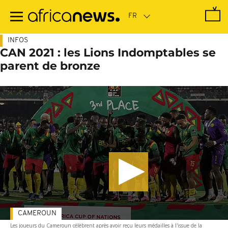
Passer
au
contenu
principal
INFOS
CAN 2021 : les Lions Indomptables se
parent de bronze
CAMEROUN
Les joueurs du Cameroun célèbrent après avoir reçu leurs médailles à l'issue de la