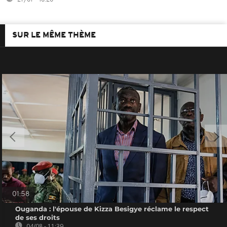
SUR LE MÊME THÈME
01:58
Ouganda : l'épouse de Kizza Besigye réclame le respect
de ses droits
04/08 - 11:39