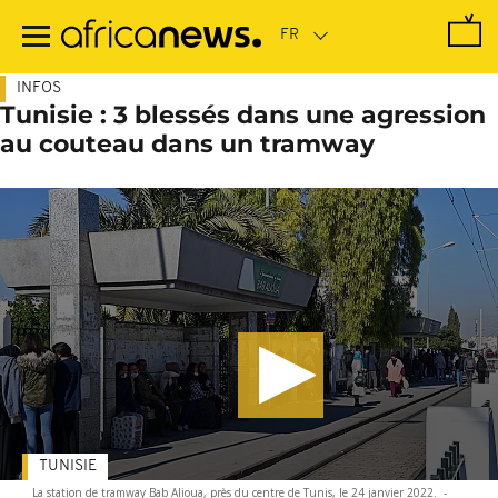
Passer
au
contenu
principal
INFOS
Tunisie : 3 blessés dans une agression
au couteau dans un tramway
TUNISIE
La station de tramway Bab Alioua, près du centre de Tunis, le 24 janvier 2022.
-