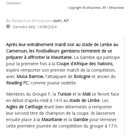
Cameroun.
-
Copyright © africanews
AP / Africanews
avec AP
By Rédaction Africanews
Dernière MAJ:
13/08/2024
Après leur entraînement mardi soir au stade de Limbe au
Cameroun, les footballeurs gambiens terminent de se
préparer à affronter la Mauritanie.
La Gambie qui participe
pour la première fois à la
Coupe d'Afrique des Nations
,
espère remporter son premier match de la compétition,
avec
Musa Barrow
, l'attaquant de
Bologne
et ancien du
Reading FC
, comme joueur vedette.
Membres du Groupe F, la
Tunisie
et le
Mali
se feront face
en début d'après-midi à 14 h au
stade de Limbe
. Les
Aigles de Carthage
étant bien déterminés a remporter
leur second titre de champion de la coupe. Ils laisseront
ensuite place à la
Mauritanie
et la
Gambie
pour terminer
cette première journée de compétition du groupe à 17 h.