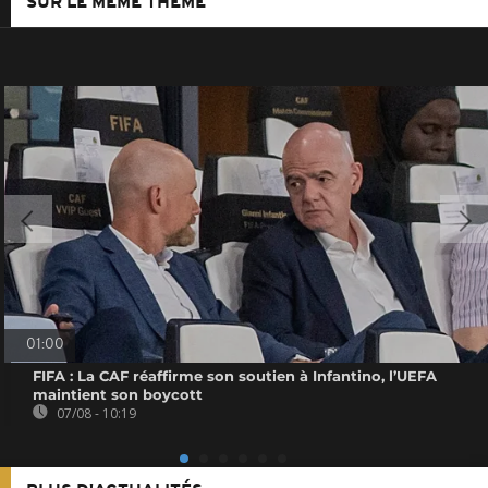
SUR LE MÊME THÈME
01:00
FIFA : La CAF réaffirme son soutien à Infantino, l’UEFA
maintient son boycott
07/08 - 10:19