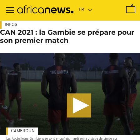
Passer
au
contenu
principal
INFOS
CAN 2021 : la Gambie se prépare pour
son premier match
CAMEROUN
Les footballeurs Gambiens se sont entraînés mardi soir au stade de Limbe au