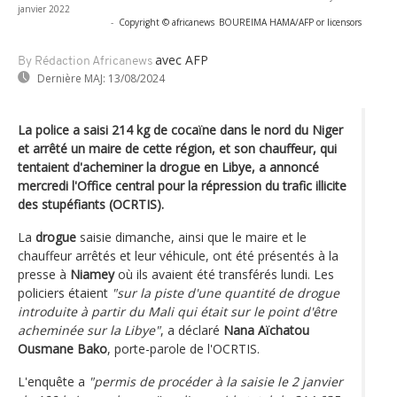
janvier 2022
-
Copyright © africanews
BOUREIMA HAMA/AFP or licensors
avec AFP
By Rédaction Africanews
Dernière MAJ:
13/08/2024
La police a saisi 214 kg de cocaïne dans le nord du Niger
et arrêté un maire de cette région, et son chauffeur, qui
tentaient d'acheminer la drogue en Libye, a annoncé
mercredi l'Office central pour la répression du trafic illicite
des stupéfiants (OCRTIS).
La
drogue
saisie dimanche, ainsi que le maire et le
chauffeur arrêtés et leur véhicule, ont été présentés à la
presse à
Niamey
où ils avaient été transférés lundi. Les
policiers étaient
"sur la piste d'une quantité de drogue
introduite à partir du Mali qui était sur le point d'être
acheminée sur la Libye"
, a déclaré
Nana Aïchatou
Ousmane Bako
, porte-parole de l'OCRTIS.
L'enquête a
"permis de procéder à la saisie le 2 janvier