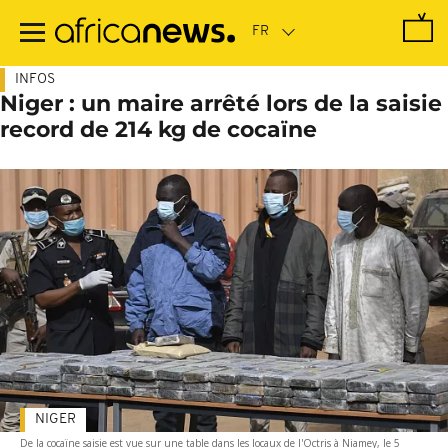
Passer
au
contenu
principal
INFOS
Niger : un maire arrêté lors de la saisie
record de 214 kg de cocaïne
NIGER
De la cocaïne saisie est vue sur une table dans les locaux de l'Octris à Niamey, le 5