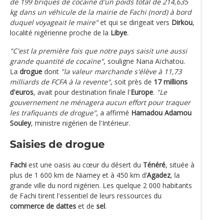
de 199 briques de cocaïne d'un poids total de 214,635
kg dans un véhicule de la mairie de Fachi (nord) à bord
duquel voyageait le maire"
et qui se dirigeait vers
Dirkou
,
localité nigérienne proche de la
Libye
.
"C'est la première fois que notre pays saisit une aussi
grande quantité de cocaïne"
, souligne Nana Aïchatou.
La
drogue
dont
"la valeur marchande s'élève à 11,73
milliards de FCFA à la revente"
, soit près de
17 millions
d'euros
, avait pour destination finale l'
Europe
.
"Le
gouvernement ne ménagera aucun effort pour traquer
les trafiquants de drogue"
, a affirmé
Hamadou Adamou
Souley
, ministre nigérien de l'Intérieur.
Saisies de drogue
Fachi
est une oasis au cœur du désert du
Ténéré
, située à
plus de 1 600 km de Niamey et à 450 km d’
Agadez
, la
grande ville du nord nigérien. Les quelque 2 000 habitants
de Fachi tirent l'essentiel de leurs ressources du
commerce de dattes
et de
sel
.