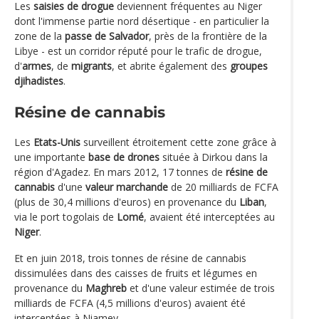
Les
saisies de drogue
deviennent fréquentes au Niger
dont l'immense partie nord désertique - en particulier la
zone de la
passe de Salvador
, près de la frontière de la
Libye - est un corridor réputé pour le trafic de drogue,
d'
armes
, de
migrants
, et abrite également des
groupes
djihadistes
.
Résine de cannabis
Les
Etats-Unis
surveillent étroitement cette zone grâce à
une importante
base de drones
située à Dirkou dans la
région d'Agadez. En mars 2012, 17 tonnes de
résine de
cannabis
d'une
valeur marchande
de 20 milliards de FCFA
(plus de 30,4 millions d'euros) en provenance du
Liban
,
via le port togolais de
Lomé
, avaient été interceptées au
Niger
.
Et en juin 2018, trois tonnes de résine de cannabis
dissimulées dans des caisses de fruits et légumes en
provenance du
Maghreb
et d'une valeur estimée de trois
milliards de FCFA (4,5 millions d'euros) avaient été
interceptées à Niamey.