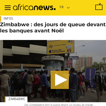
Passer
au
contenu
principal
INFOS
Zimbabwe : des jours de queue devant
les banques avant Noël
ZIMBABWE
Des Zimbabwéens font la queue devant un bureau de change
-