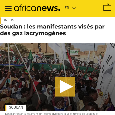
Passer
au
contenu
principal
INFOS
Soudan : les manifestants visés par
des gaz lacrymogènes
SOUDAN
Des manifestants réclamant un régime civil dans la ville jumelle de la capitale