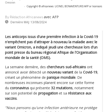
Omicron
-
Copyright © africanews
LIONEL BONAVENTURE/AFP or licensors
avec AFP
By Rédaction Africanews
Dernière MAJ:
13/08/2024
Les anticorps issus d'une première infection à la Covid-19
n'empêchent pas d'attraper à nouveau la maladie avec le
variant Omicron, a indiqué jeudi une chercheuse lors d'un
point presse du bureau régional Afrique de l'Organisation
mondiale de la santé (OMS).
La semaine dernière, des
chercheurs sud-africains
ont
annoncé avoir détecté un
nouveau variant
de la
Covid-19
,
créant un phénomène de
panique mondiale
. De
nombreuses inconnues planent encore sur cette forme
du
coronavirus
qui présente
32 mutations
, notamment
sur son potentiel de
propagation
et sa
résistance aux
vaccins
.
"Nous pensons qu'une infection antérieure ne protège