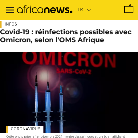
Passer
au
contenu
principal
INFOS
Covid-19 : réinfections possibles avec
Omicron, selon l'OMS Afrique
CORONAVIRUS
Cette photo prise le 1er décembre 2021 montre des seringues et un écran affichant