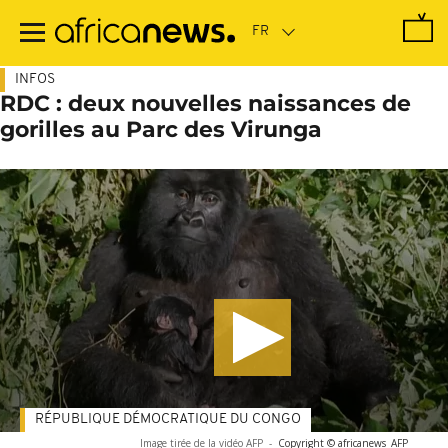
Passer
au
contenu
principal
INFOS
RDC : deux nouvelles naissances de
gorilles au Parc des Virunga
RÉPUBLIQUE DÉMOCRATIQUE DU CONGO
Image tirée de la vidéo AFP
-
Copyright © africanews
AFP