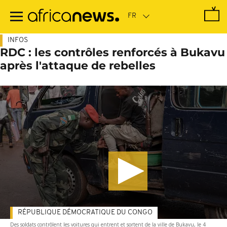
Passer
au
contenu
principal
INFOS
RDC : les contrôles renforcés à Bukavu
après l'attaque de rebelles
RÉPUBLIQUE DÉMOCRATIQUE DU CONGO
Des soldats contrôlent les voitures qui entrent et sortent de la ville de Bukavu, le 4