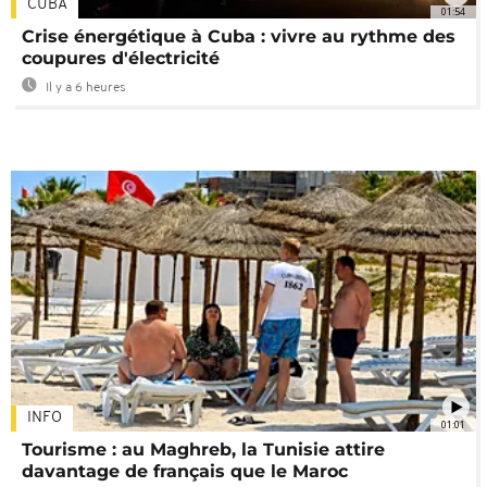
CUBA
01:54
Crise énergétique à Cuba : vivre au rythme des
coupures d'électricité
Il y a 6 heures
INFO
01:01
Tourisme : au Maghreb, la Tunisie attire
davantage de français que le Maroc