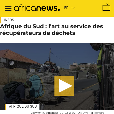
Passer
au
contenu
principal
INFOS
Afrique du Sud : l'art au service des
récupérateurs de déchets
AFRIQUE DU SUD
-
Copyright © africanews
GUILLEM SARTORIO/AFP or licensors