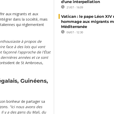
d'une interpellation
21/07 - 16:09
ffrir aux migrants et aux
Vatican : le pape Léon XIV
intégrer dans la société, mais
hommage aux migrants mo
 italiennes qui réglementent
Méditerranée
06/07 - 12:30
 enthousiaste à propos de
ire face à des lois qui vont
nt façonné l'approche de l'État
0 dernières années et ce sont
 président de St Ambroeus,
galais, Guinéens,
son bonheur de partager sa
izons.
"Ici nous avons des
 Il y a des gens du Mali, du