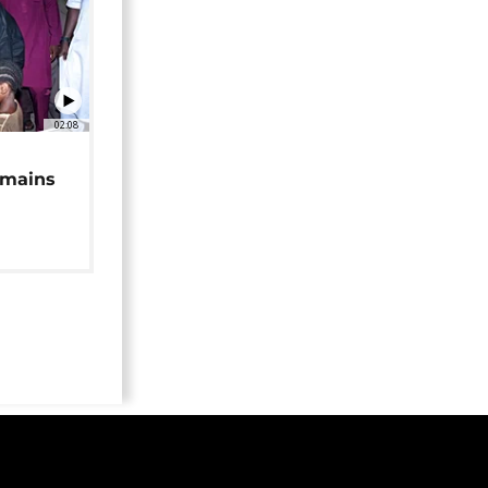
02:08
 mains