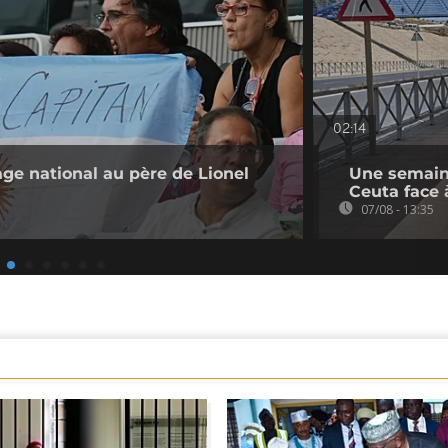
02:14
ge national au père de Lionel
Une semaine
Ceuta face 
07/08 - 13:35