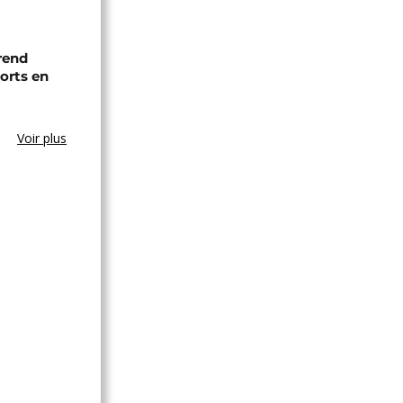
 rend
rts en
Voir plus