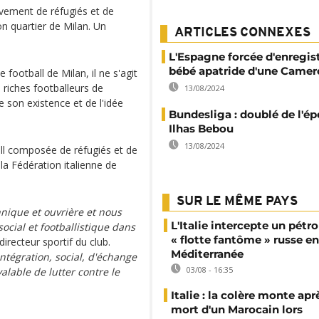
ivement de réfugiés et de
n quartier de Milan. Un
ARTICLES CONNEXES
L'Espagne forcée d'enregist
bébé apatride d'une Camer
 football de Milan, il ne s'agit
 riches footballeurs de
13/08/2024
son existence et de l'idée
Bundesliga : doublé de l'ép
Ilhas Bebou
13/08/2024
ll composée de réfugiés et de
la Fédération italienne de
SUR LE MÊME PAYS
nique et ouvrière et nous
L'Italie intercepte un pétro
social et footballistique dans
« flotte fantôme » russe en
 directeur sportif du club.
Méditerranée
ntégration, social, d'échange
03/08 - 16:35
alable de lutter contre le
Italie : la colère monte apr
mort d'un Marocain lors