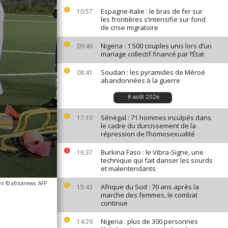
Espagne-Italie : le bras de fer sur
10:57
les frontières s’intensifie sur fond
de crise migratoire
Nigeria : 1 500 couples unis lors d’un
09:46
mariage collectif financé par l’État
Soudan : les pyramides de Méroé
08:41
abandonnées à la guerre
8 août 2026
Sénégal : 71 hommes inculpés dans
17:10
le cadre du durcissement de la
répression de l’homosexualité
Burkina Faso : le Vibra-Signe, une
16:37
technique qui fait danser les sourds
et malentendants
ht © africanews
AFP
Afrique du Sud : 70 ans après la
15:43
marche des femmes, le combat
continue
Nigeria : plus de 300 personnes
14:29