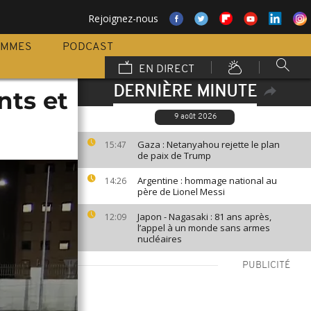
Rejoignez-nous
AMMES
PODCAST
EN DIRECT
DERNIÈRE MINUTE
nts et
9 août 2026
Gaza : Netanyahou rejette le plan
15:47
de paix de Trump
Argentine : hommage national au
14:26
père de Lionel Messi
Japon - Nagasaki : 81 ans après,
12:09
l’appel à un monde sans armes
nucléaires
PUBLICITÉ