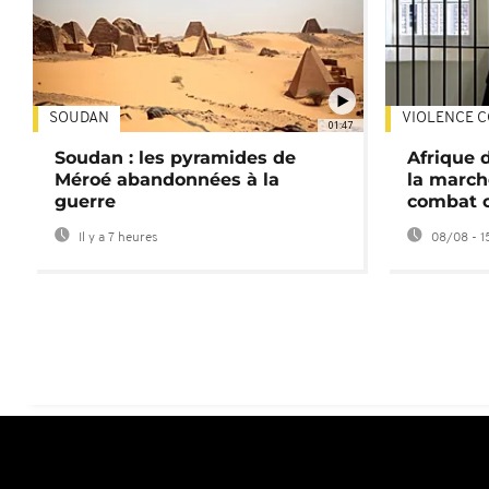
SOUDAN
VIOLENCE C
01:47
Soudan : les pyramides de
Afrique 
Méroé abandonnées à la
la march
guerre
combat 
Il y a 7 heures
08/08 - 1