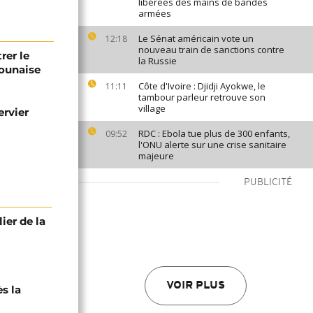
libérées des mains de bandes
armées
Le Sénat américain vote un
12:18
nouveau train de sanctions contre
rer le
la Russie
ounaise
Côte d'Ivoire : Djidji Ayokwe, le
11:11
tambour parleur retrouve son
village
ervier
RDC : Ebola tue plus de 300 enfants,
09:52
l'ONU alerte sur une crise sanitaire
majeure
PUBLICITÉ
lier de la
VOIR PLUS
ès la