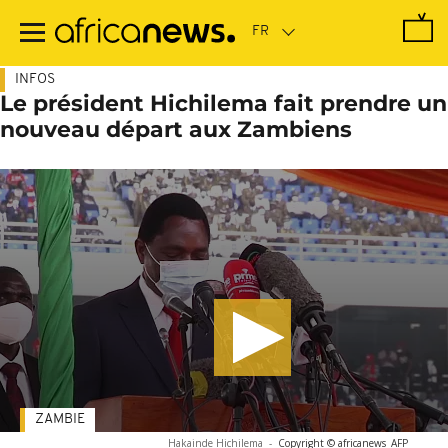
Passer
au
contenu
principal
INFOS
Le président Hichilema fait prendre un
nouveau départ aux Zambiens
ZAMBIE
Hakainde Hichilema
-
Copyright © africanews
AFP