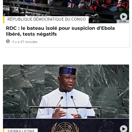
RÉPUBLIQUE DÉMOCRATIQUE DU CONGO
01:06
RDC : le bateau isolé pour suspicion d'Ebola
libéré, tests négatifs
Il y a 37 minutes
SIERRA LEONE