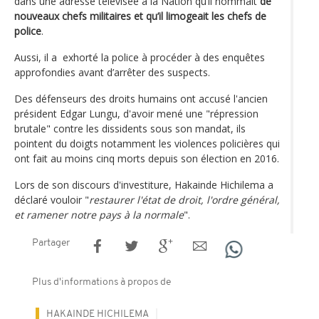
dans une adresse télévisée à la Nation qu’il nommait
de
nouveaux chefs militaires et qu’il limogeait les chefs de
police
.
Aussi, il a exhorté la police à procéder à des enquêtes
approfondies avant d’arrêter des suspects.
Des défenseurs des droits humains ont accusé l'ancien
président Edgar Lungu, d'avoir mené une "répression
brutale" contre les dissidents sous son mandat, ils
pointent du doigts notamment les violences policières qui
ont fait au moins cinq morts depuis son élection en 2016.
Lors de son discours d'investiture, Hakainde Hichilema a
déclaré vouloir "
restaurer l'état de droit, l'ordre général,
et ramener notre pays à la normale
".
Partager
Plus d'informations à propos de
HAKAINDE HICHILEMA