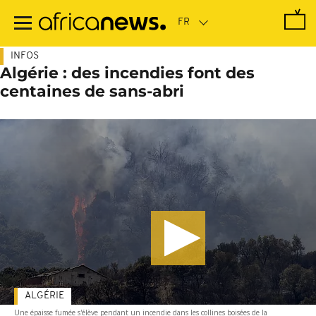
Passer
au
contenu
principal
INFOS
Algérie : des incendies font des
centaines de sans-abri
ALGÉRIE
Une épaisse fumée s'élève pendant un incendie dans les collines boisées de la