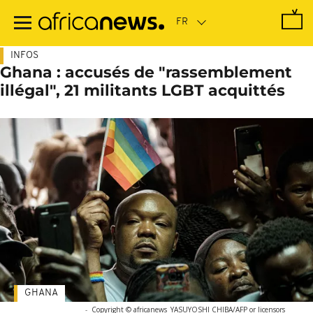
Passer
au
contenu
principal
INFOS
Ghana : accusés de "rassemblement
illégal", 21 militants LGBT acquittés
GHANA
-
Copyright © africanews
YASUYOSHI CHIBA/AFP or licensors