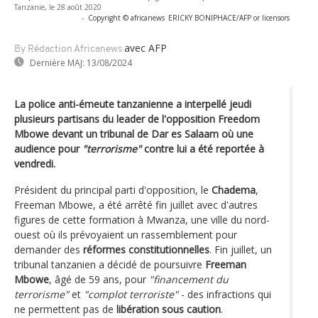
Tanzanie, le 28 août 2020
-
Copyright © africanews
ERICKY BONIPHACE/AFP or licensors
avec AFP
By Rédaction Africanews
Dernière MAJ:
13/08/2024
La police anti-émeute tanzanienne a interpellé jeudi
plusieurs partisans du leader de l'opposition Freedom
Mbowe devant un tribunal de Dar es Salaam où une
audience pour
"terrorisme"
contre lui a été reportée à
vendredi.
Président du principal parti d'opposition, le
Chadema
,
Freeman Mbowe, a été arrêté fin juillet avec d'autres
figures de cette formation à Mwanza, une ville du nord-
ouest où ils prévoyaient un rassemblement pour
demander des
réformes constitutionnelles
. Fin juillet, un
tribunal tanzanien a décidé de poursuivre
Freeman
Mbowe
, âgé de 59 ans, pour
"financement du
terrorisme"
et
"complot terroriste"
- des infractions qui
ne permettent pas de
libération sous caution
.