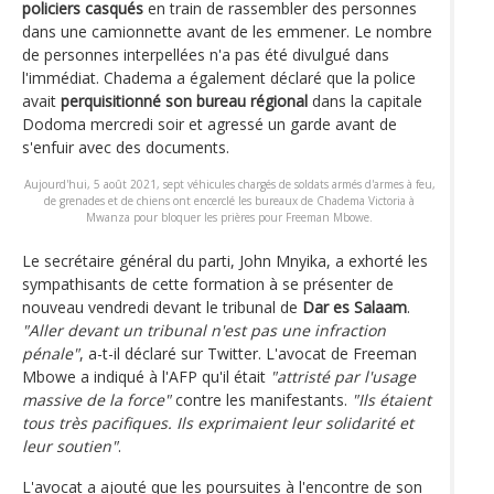
policiers casqués
en train de rassembler des personnes
dans une camionnette avant de les emmener. Le nombre
de personnes interpellées n'a pas été divulgué dans
l'immédiat. Chadema a également déclaré que la police
avait
perquisitionné son bureau régional
dans la capitale
Dodoma mercredi soir et agressé un garde avant de
s'enfuir avec des documents.
Aujourd'hui, 5 août 2021, sept véhicules chargés de soldats armés d'armes à feu,
de grenades et de chiens ont encerclé les bureaux de Chadema Victoria à
Mwanza pour bloquer les prières pour Freeman Mbowe.
Le secrétaire général du parti, John Mnyika, a exhorté les
sympathisants de cette formation à se présenter de
nouveau vendredi devant le tribunal de
Dar es Salaam
.
"Aller devant un tribunal n'est pas une infraction
pénale"
, a-t-il déclaré sur Twitter. L'avocat de Freeman
Mbowe a indiqué à l'AFP qu'il était
"attristé par l'usage
massive de la force"
contre les manifestants.
"Ils étaient
tous très pacifiques. Ils exprimaient leur solidarité et
leur soutien"
.
L'avocat a ajouté que les poursuites à l'encontre de son