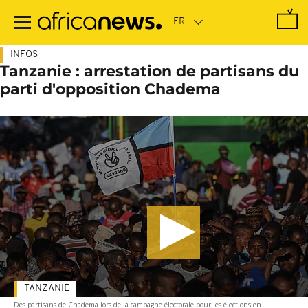
Passer
au
contenu
principal
INFOS
Tanzanie : arrestation de partisans du
parti d'opposition Chadema
TANZANIE
Des partisans de Chadema lors de la campagne électorale pour les élections en