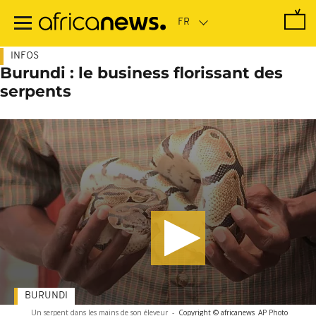
Passer
au
contenu
principal
INFOS
Burundi : le business florissant des
serpents
BURUNDI
Un serpent dans les mains de son éleveur
-
Copyright © africanews
AP Photo