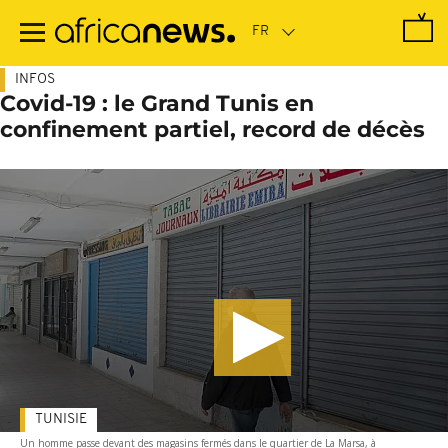
Passer
au
contenu
principal
INFOS
Covid-19 : le Grand Tunis en
confinement partiel, record de décès
TUNISIE
Un homme passe devant des magasins fermés dans le quartier de La Marsa, à